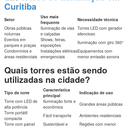
Curitiba
Uso mais
Setor
Necessidade técnica
frequente
Obras públicas
Iluminação de vias
Torres LED com gerador
noturnas
e calçadas
silencioso
Eventos em
Shows, feiras,
Iluminação com giro 360°
parques e praças
exposições
Condomínios e
Instalações elétricas
Equipamentos com
áreas residenciais
emergenciais
menor emissão sonora
Quais torres estão sendo
utilizadas na cidade?
Característica
Tipo de torre
Indicação de uso
principal
Torre com LED de
Iluminação forte e
Grandes áreas públicas
alta potência
econômica
Torre portátil
Fácil transporte
Ambientes residenciais
compacta
Torre com painel
Sustentável e
Regiões com menor