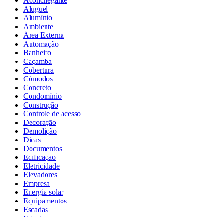
Aconchegante
Aluguel
Alumínio
Ambiente
Área Externa
Automação
Banheiro
Caçamba
Cobertura
Cômodos
Concreto
Condomínio
Construção
Controle de acesso
Decoração
Demolição
Dicas
Documentos
Edificação
Eletricidade
Elevadores
Empresa
Energia solar
Equipamentos
Escadas