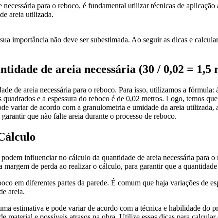
ecessária para o reboco, é fundamental utilizar técnicas de aplicação 
e areia utilizada.
ua importância não deve ser subestimada. Ao seguir as dicas e calcular
tidade de areia necessária (30 / 0,02 = 1,5 
ade de areia necessária para o reboco. Para isso, utilizamos a fórmula:
 quadrados e a espessura do reboco é de 0,02 metros. Logo, temos que 3
pode variar de acordo com a granulometria e umidade da areia utilizada,
rantir que não falte areia durante o processo de reboco.
Cálculo
 podem influenciar no cálculo da quantidade de areia necessária para o
margem de perda ao realizar o cálculo, para garantir que a quantidade de
eboco em diferentes partes da parede. É comum que haja variações de esp
de areia.
 uma estimativa e pode variar de acordo com a técnica e habilidade do 
de material e possíveis atrasos na obra. Utilize essas dicas para calcula