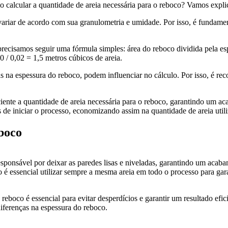
o calcular a quantidade de areia necessária para o reboco? Vamos explic
 variar de acordo com sua granulometria e umidade. Por isso, é fundame
precisamos seguir uma fórmula simples: área do reboco dividida pela 
0 / 0,02 = 1,5 metros cúbicos de areia.
as na espessura do reboco, podem influenciar no cálculo. Por isso, é r
ciente a quantidade de areia necessária para o reboco, garantindo um a
 de iniciar o processo, economizando assim na quantidade de areia util
boco
ponsável por deixar as paredes lisas e niveladas, garantindo um acabam
o é essencial utilizar sempre a mesma areia em todo o processo para ga
reboco é essencial para evitar desperdícios e garantir um resultado efici
diferenças na espessura do reboco.