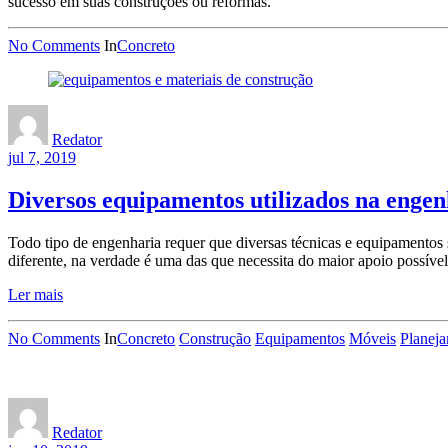
sucesso em suas construções ou reformas.
No Comments
In
Concreto
Redator
jul 7, 2019
Diversos equipamentos utilizados na engenh
Todo tipo de engenharia requer que diversas técnicas e equipamentos s
diferente, na verdade é uma das que necessita do maior apoio possíve
Ler mais
No Comments
In
Concreto
Construção
Equipamentos
Móveis
Planej
Redator