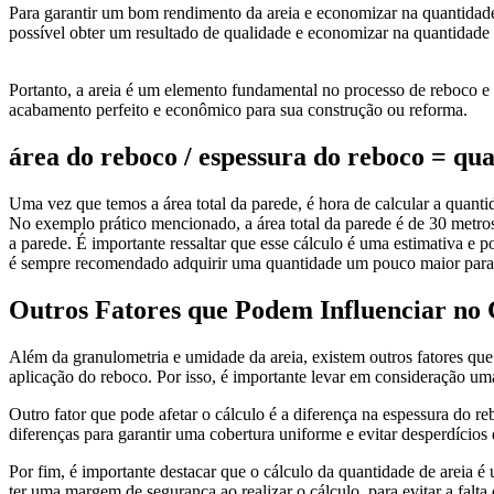
Para garantir um bom rendimento da areia e economizar na quantidade n
possível obter um resultado de qualidade e economizar na quantidade d
Portanto, a areia é um elemento fundamental no processo de reboco e s
acabamento perfeito e econômico para sua construção ou reforma.
área do reboco / espessura do reboco = quan
Uma vez que temos a área total da parede, é hora de calcular a quantid
No exemplo prático mencionado, a área total da parede é de 30 metros
a parede. É importante ressaltar que esse cálculo é uma estimativa e 
é sempre recomendado adquirir uma quantidade um pouco maior para ga
Outros Fatores que Podem Influenciar no 
Além da granulometria e umidade da areia, existem outros fatores que
aplicação do reboco. Por isso, é importante levar em consideração uma 
Outro fator que pode afetar o cálculo é a diferença na espessura do r
diferenças para garantir uma cobertura uniforme e evitar desperdícios 
Por fim, é importante destacar que o cálculo da quantidade de areia é
ter uma margem de segurança ao realizar o cálculo, para evitar a falta 