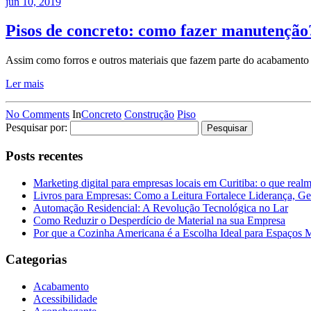
jun 10, 2019
Pisos de concreto: como fazer manutenção
Assim como forros e outros materiais que fazem parte do acabamento d
Ler mais
No Comments
In
Concreto
Construção
Piso
Pesquisar por:
Posts recentes
Marketing digital para empresas locais em Curitiba: o que real
Livros para Empresas: Como a Leitura Fortalece Liderança, Ge
Automação Residencial: A Revolução Tecnológica no Lar
Como Reduzir o Desperdício de Material na sua Empresa
Por que a Cozinha Americana é a Escolha Ideal para Espaços
Categorias
Acabamento
Acessibilidade