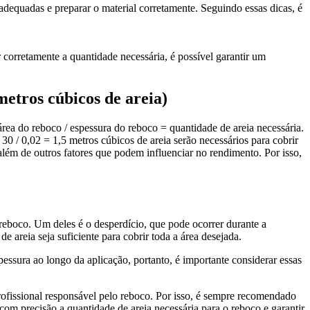
adequadas e preparar o material corretamente. Seguindo essas dicas, é
 corretamente a quantidade necessária, é possível garantir um
metros cúbicos de areia)
 área do reboco / espessura do reboco = quantidade de areia necessária.
0 / 0,02 = 1,5 metros cúbicos de areia serão necessários para cobrir
 além de outros fatores que podem influenciar no rendimento. Por isso,
 reboco. Um deles é o desperdício, que pode ocorrer durante a
 areia seja suficiente para cobrir toda a área desejada.
essura ao longo da aplicação, portanto, é importante considerar essas
profissional responsável pelo reboco. Por isso, é sempre recomendado
r com precisão a quantidade de areia necessária para o reboco e garantir