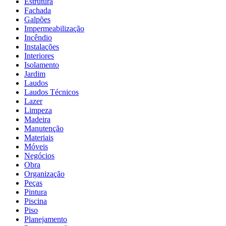
Estrutura
Fachada
Galpões
Impermeabilização
Incêndio
Instalações
Interiores
Isolamento
Jardim
Laudos
Laudos Técnicos
Lazer
Limpeza
Madeira
Manutenção
Materiais
Móveis
Negócios
Obra
Organização
Peças
Pintura
Piscina
Piso
Planejamento