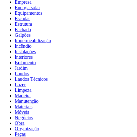
Empresa
Energia solar
Equipamentos
Escadas
Estrutura
Fachada
Galpões
Impermeabilização
Incêndio
Instalações
Interiores
Isolamento
Jardim
Laudos
Laudos Técnicos
Lazer
Limpeza
Madeira
Manutenção
Materiais
Móveis
Negócios
Obra
Organização
Peças