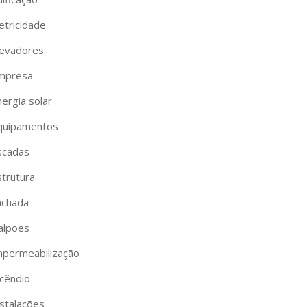
etricidade
levadores
mpresa
ergia solar
quipamentos
scadas
strutura
achada
alpões
mpermeabilização
ncêndio
nstalações