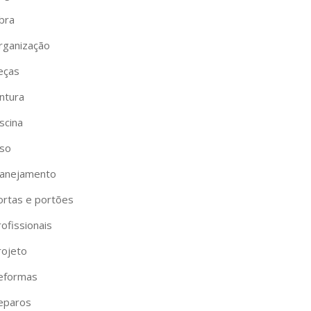
bra
rganização
eças
ntura
scina
iso
lanejamento
ortas e portões
ofissionais
rojeto
eformas
eparos