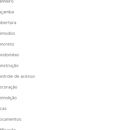
anheiro
açamba
obertura
ômodos
oncreto
ondomínio
onstrução
ontrole de acesso
ecoração
emolição
icas
ocumentos
ificação