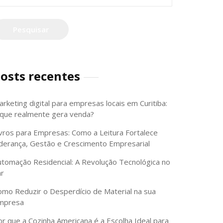
or:
osts recentes
rketing digital para empresas locais em Curitiba:
 que realmente gera venda?
ivros para Empresas: Como a Leitura Fortalece
iderança, Gestão e Crescimento Empresarial
utomação Residencial: A Revolução Tecnológica no
ar
omo Reduzir o Desperdício de Material na sua
mpresa
or que a Cozinha Americana é a Escolha Ideal para