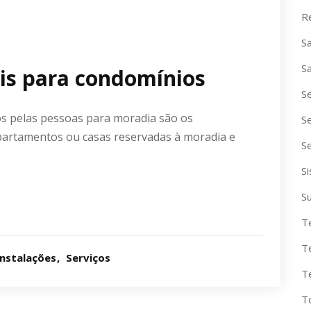
R
S
S
eis para condomínios
S
s pelas pessoas para moradia são os
S
partamentos ou casas reservadas à moradia e
S
S
S
T
T
Instalações
Serviços
T
T