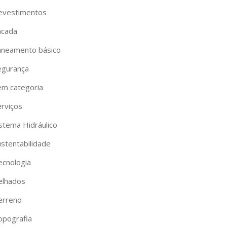
evestimentos
acada
aneamento básico
egurança
em categoria
erviços
istema Hidráulico
ustentabilidade
ecnologia
elhados
erreno
opografia