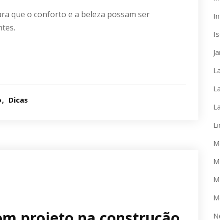
ra que o conforto e a beleza possam ser
In
tes.
I
J
L
L
o
Dicas
L
L
M
M
M
M
om projeto na construção
N