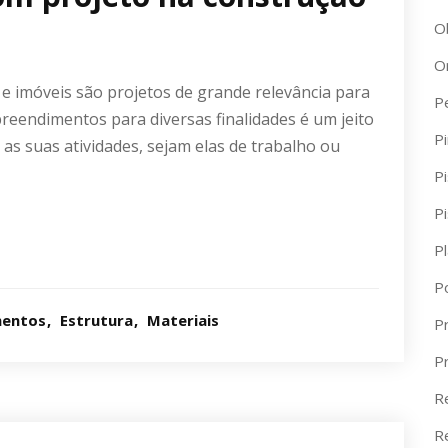
O
O
 e imóveis são projetos de grande relevância para
P
reendimentos para diversas finalidades é um jeito
Pi
 as suas atividades, sejam elas de trabalho ou
Pi
P
P
P
mentos
Estrutura
Materiais
Pr
P
R
R