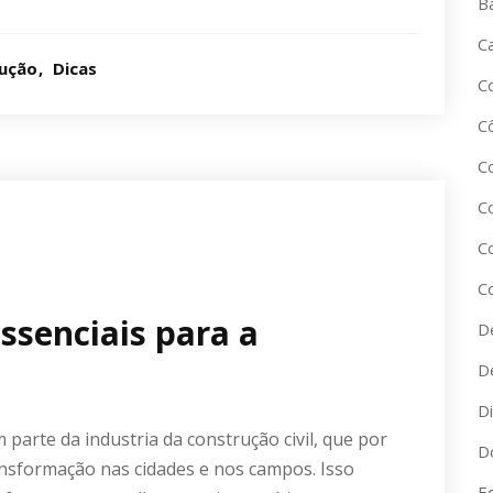
B
C
ução
Dicas
C
C
C
C
C
C
essenciais para a
D
D
D
parte da industria da construção civil, que por
D
ansformação nas cidades e nos campos. Isso
Ed