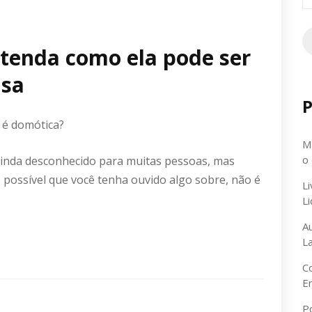
p
tenda como ela pode ser
asa
P
e é domótica?
Ma
o
ainda desconhecido para muitas pessoas, mas
 possível que você tenha ouvido algo sobre, não é
L
L
A
L
C
E
P