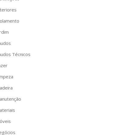
teriores
solamento
ardim
audos
audos Técnicos
azer
impeza
adeira
anutenção
ateriais
óveis
egócios