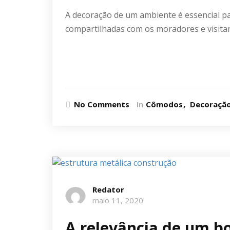
A decoração de um ambiente é essencial pa
compartilhadas com os moradores e visitan
Ler mais
No Comments
In
Cômodos
Decoraçã
Redator
maio 11, 2020
A relevância de um b