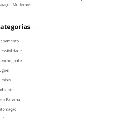
spaços Modernos
ategorias
cabamento
essibilidade
conchegante
uguel
umínio
mbiente
rea Externa
utomação