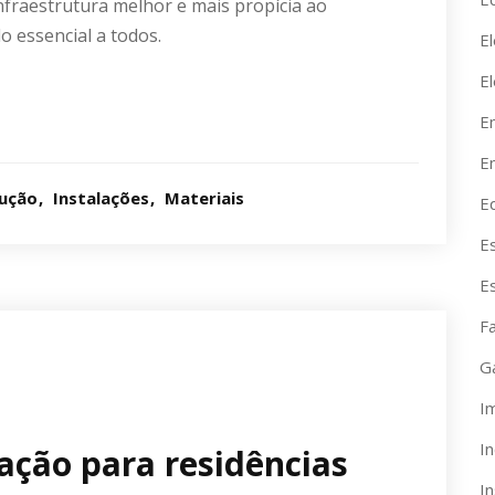
raestrutura melhor e mais propícia ao
o essencial a todos.
El
E
E
En
ução
Instalações
Materiais
E
E
E
F
G
I
I
ração para residências
I