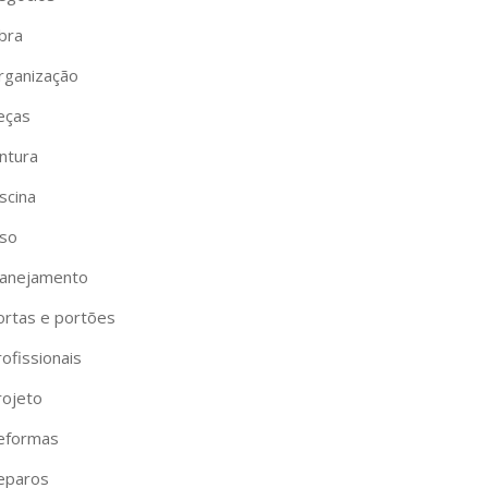
bra
rganização
eças
ntura
scina
iso
lanejamento
ortas e portões
ofissionais
rojeto
eformas
eparos