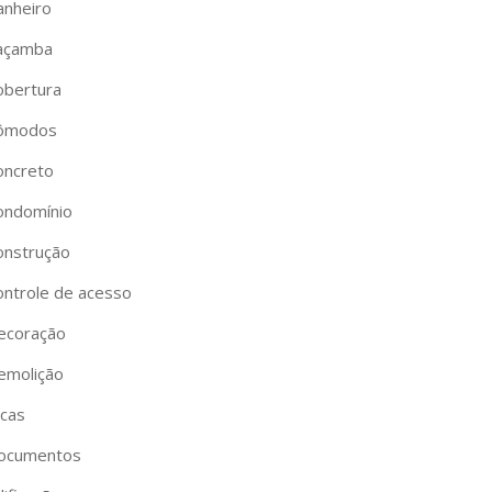
anheiro
açamba
obertura
ômodos
oncreto
ondomínio
onstrução
ontrole de acesso
ecoração
emolição
icas
ocumentos