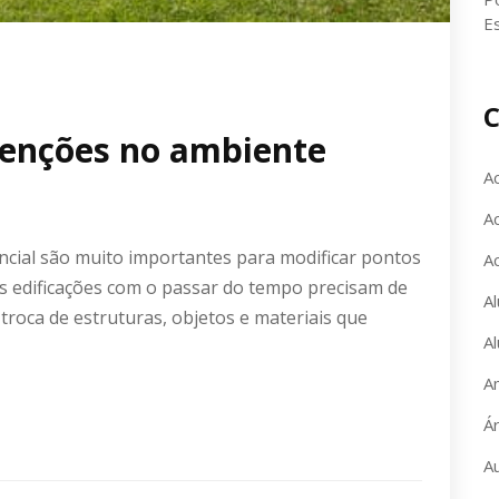
E
C
tenções no ambiente
A
Ac
ncial são muito importantes para modificar pontos
A
s edificações com o passar do tempo precisam de
Al
troca de estruturas, objetos e materiais que
Al
A
Á
A