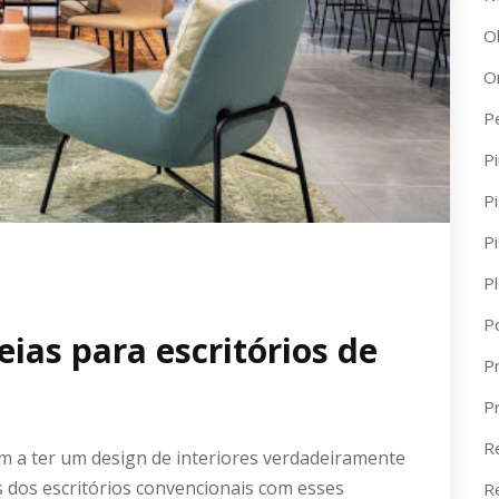
O
O
P
Pi
Pi
P
P
P
eias para escritórios de
Pr
P
R
m a ter um design de interiores verdadeiramente
s dos escritórios convencionais com esses
R