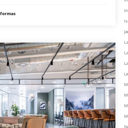
In
eformas
I
J
L
L
L
L
M
M
M
M
N