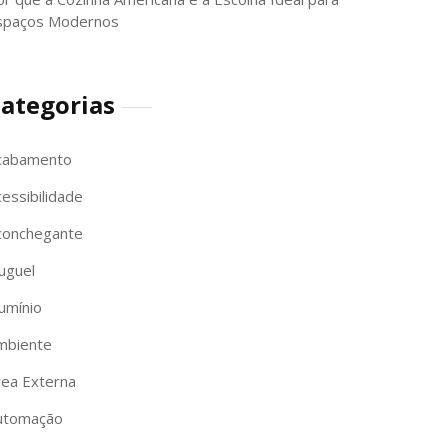
spaços Modernos
ategorias
cabamento
essibilidade
conchegante
uguel
umínio
mbiente
rea Externa
utomação