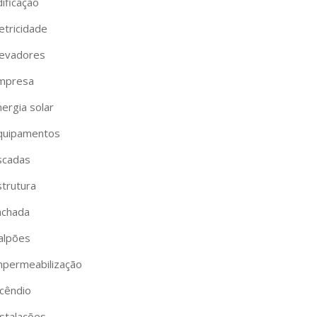
ificação
etricidade
levadores
mpresa
ergia solar
quipamentos
scadas
strutura
achada
alpões
mpermeabilização
ncêndio
nstalações