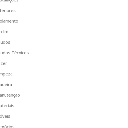
teriores
solamento
ardim
audos
audos Técnicos
azer
impeza
adeira
anutenção
ateriais
óveis
egócios