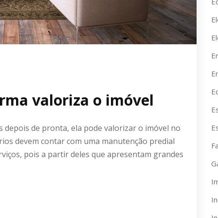
Ed
El
E
E
En
E
rma valoriza o imóvel
E
depois de pronta, ela pode valorizar o imóvel no
E
tários devem contar com uma manutenção predial
F
iços, pois a partir deles que apresentam grandes
G
I
I
I