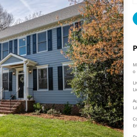
p
P
Ma
o
L
L
A
L
C
E
P