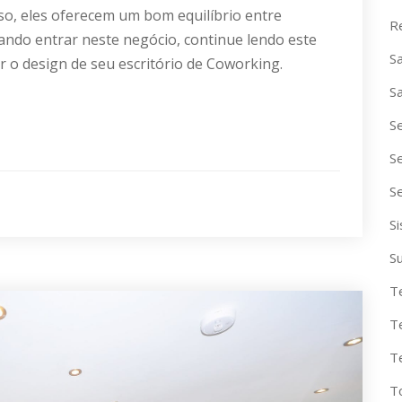
so, eles oferecem um bom equilíbrio entre
R
ejando entrar neste negócio, continue lendo este
S
r o design de seu escritório de Coworking.
S
S
S
S
S
S
T
T
T
T