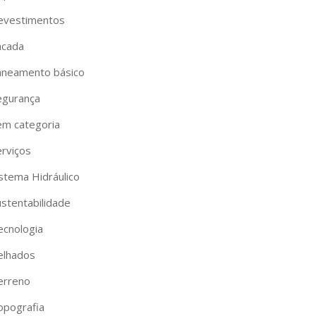
evestimentos
acada
aneamento básico
egurança
em categoria
erviços
istema Hidráulico
ustentabilidade
ecnologia
elhados
erreno
opografia