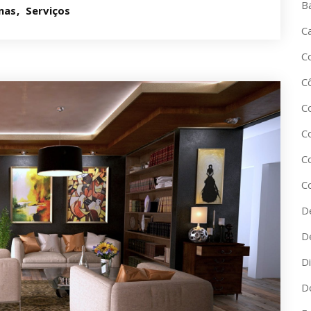
B
mas
Serviços
C
C
C
C
C
C
C
D
D
D
D