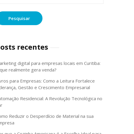
or:
osts recentes
rketing digital para empresas locais em Curitiba:
 que realmente gera venda?
ivros para Empresas: Como a Leitura Fortalece
iderança, Gestão e Crescimento Empresarial
utomação Residencial: A Revolução Tecnológica no
ar
omo Reduzir o Desperdício de Material na sua
mpresa
or que a Cozinha Americana é a Escolha Ideal para