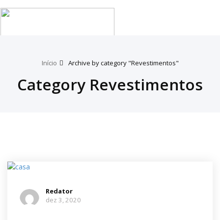
Tog
nav
Início
Archive by category "Revestimentos"
Category Revestimentos
Redator
dez 3, 2020