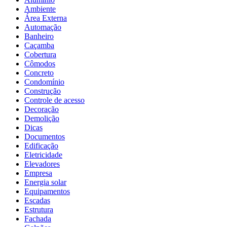
Ambiente
Área Externa
Automação
Banheiro
Caçamba
Cobertura
Cômodos
Concreto
Condomínio
Construção
Controle de acesso
Decoração
Demolição
Dicas
Documentos
Edificação
Eletricidade
Elevadores
Empresa
Energia solar
Equipamentos
Escadas
Estrutura
Fachada