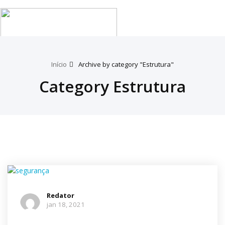
Tog
nav
Início
Archive by category "Estrutura"
Category Estrutura
Redator
jan 18, 2021