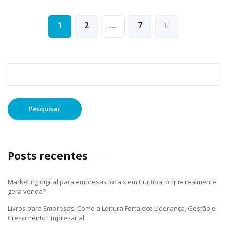
Navegação
1
2
…
7
por
posts
Pesquisar
por:
Posts recentes
Marketing digital para empresas locais em Curitiba: o que realmente
gera venda?
Livros para Empresas: Como a Leitura Fortalece Liderança, Gestão e
Crescimento Empresarial