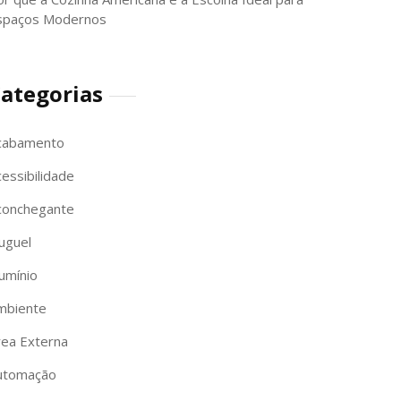
spaços Modernos
ategorias
cabamento
essibilidade
conchegante
uguel
umínio
mbiente
rea Externa
utomação