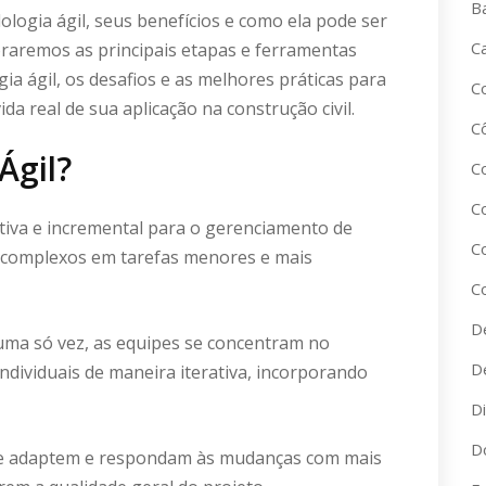
B
ologia ágil, seus benefícios e como ela pode ser
C
oraremos as principais etapas e ferramentas
a ágil, os desafios e as melhores práticas para
C
 real de sua aplicação na construção civil.
C
Ágil?
C
C
tiva e incremental para o gerenciamento de
C
s complexos em tarefas menores e mais
C
D
uma só vez, as equipes se concentram no
D
dividuais de maneira iterativa, incorporando
D
D
se adaptem e respondam às mudanças com mais