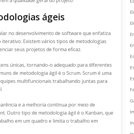
em a qualidade geral do projeto.
Ed
El
odologias ágeis
E
lar no desenvolvimento de software que enfatiza
E
o iterativo. Existem vários tipos de metodologias
En
nciar seus projetos de forma eficaz.
E
agens únicas, tornando-o adequado para diferentes
E
omuns de metodologia ágil é o Scrum. Scrum é uma
E
equipes multifuncionais trabalhando juntas para
l.
F
G
parência e a melhoria contínua por meio de
I
int. Outro tipo de metodologia ágil é o Kanban, que
rabalho em um quadro e limita o trabalho em
I
I