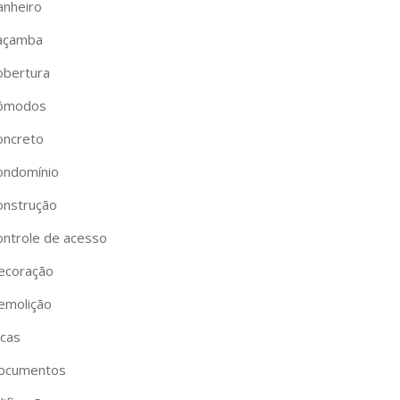
anheiro
açamba
obertura
ômodos
oncreto
ondomínio
onstrução
ontrole de acesso
ecoração
emolição
icas
ocumentos