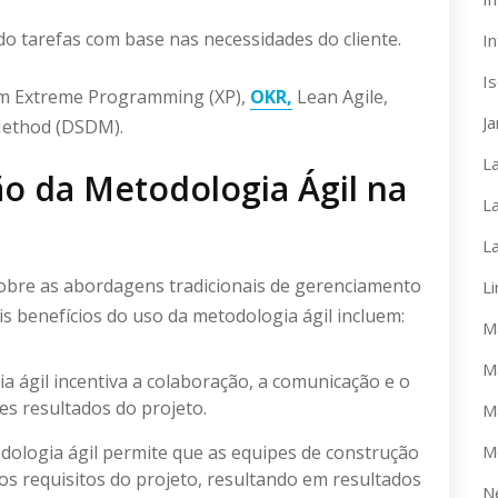
ndo tarefas com base nas necessidades do cliente.
In
I
uem Extreme Programming (XP),
OKR,
Lean Agile,
J
Method (DSDM).
L
ção da Metodologia Ágil na
L
L
sobre as abordagens tradicionais de gerenciamento
L
ais benefícios do uso da metodologia ágil incluem:
M
M
a ágil incentiva a colaboração, a comunicação e o
es resultados do projeto.
M
dologia ágil permite que as equipes de construção
M
 requisitos do projeto, resultando em resultados
N