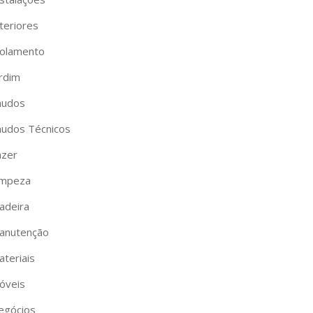
teriores
solamento
ardim
audos
audos Técnicos
azer
impeza
adeira
anutenção
ateriais
óveis
egócios