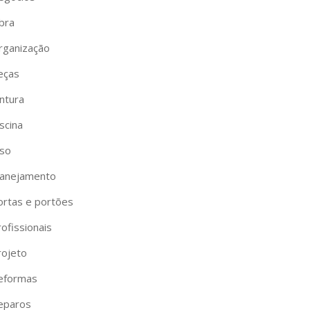
bra
rganização
eças
ntura
scina
iso
lanejamento
ortas e portões
ofissionais
rojeto
eformas
eparos