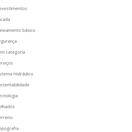
evestimentos
acada
aneamento básico
egurança
em categoria
erviços
istema Hidráulico
ustentabilidade
ecnologia
elhados
erreno
opografia