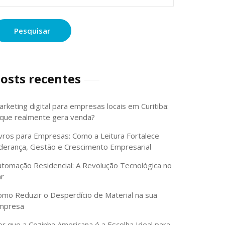
or:
osts recentes
rketing digital para empresas locais em Curitiba:
 que realmente gera venda?
ivros para Empresas: Como a Leitura Fortalece
iderança, Gestão e Crescimento Empresarial
utomação Residencial: A Revolução Tecnológica no
ar
omo Reduzir o Desperdício de Material na sua
mpresa
or que a Cozinha Americana é a Escolha Ideal para