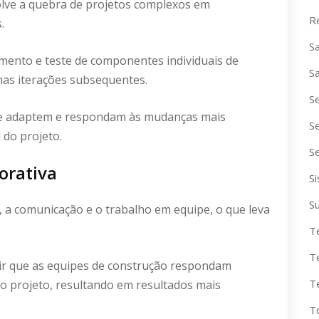
volve a quebra de projetos complexos em
R
s.
S
mento e teste de componentes individuais de
S
nas iterações subsequentes.
S
se adaptem e respondam às mudanças mais
S
 do projeto.
S
orativa
S
S
, a comunicação e o trabalho em equipe, o que leva
T
T
ir que as equipes de construção respondam
T
o projeto, resultando em resultados mais
T