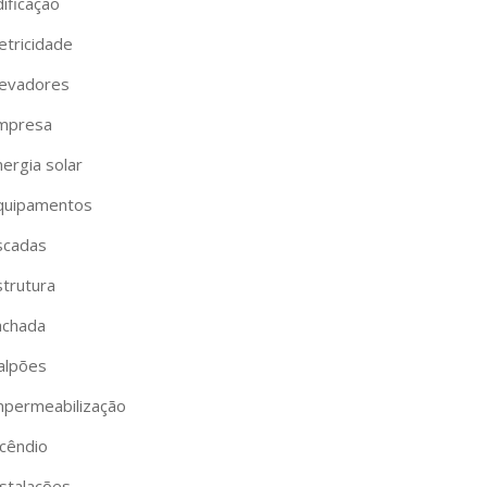
ificação
etricidade
levadores
mpresa
ergia solar
quipamentos
scadas
strutura
achada
alpões
mpermeabilização
ncêndio
nstalações