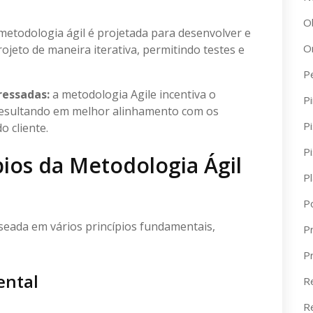
O
metodologia ágil é projetada para desenvolver e
O
ojeto de maneira iterativa, permitindo testes e
P
ressadas:
a metodologia Agile incentiva o
Pi
 resultando em melhor alinhamento com os
Pi
o cliente.
P
ios da Metodologia Ágil
P
P
aseada em vários princípios fundamentais,
Pr
P
ental
R
R