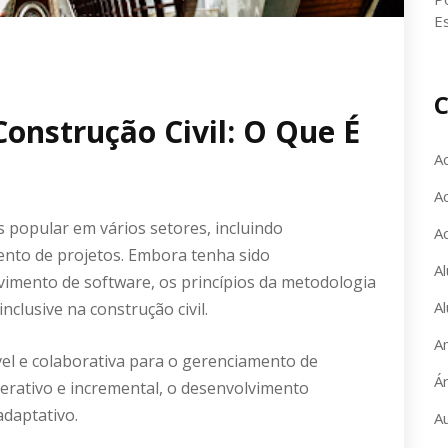
E
C
onstrução Civil: O Que É
A
Ac
 popular em vários setores, incluindo
A
nto de projetos. Embora tenha sido
Al
vimento de software, os princípios da metodologia
Al
nclusive na construção civil.
A
el e colaborativa para o gerenciamento de
Á
terativo e incremental, o desenvolvimento
adaptativo.
A