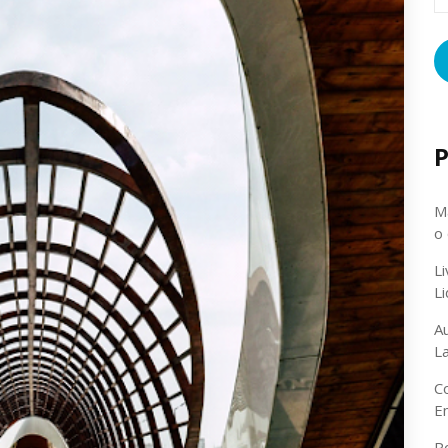
p
P
Ma
o
L
L
A
L
C
E
P