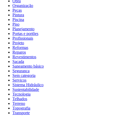
Obra
Organização
Peças
Pintura
Piscina
Piso
Planejamento
Portas e portões
Profissionais
Projeto
Reformas
Reparos
Revestimentos
Sacada
Saneamento básico
Segurança
Sem categoria
Serviços
Sistema Hidráulico
Sustentabilidade
Tecnologia
Telhados
Terreno
Topografia
Transporte