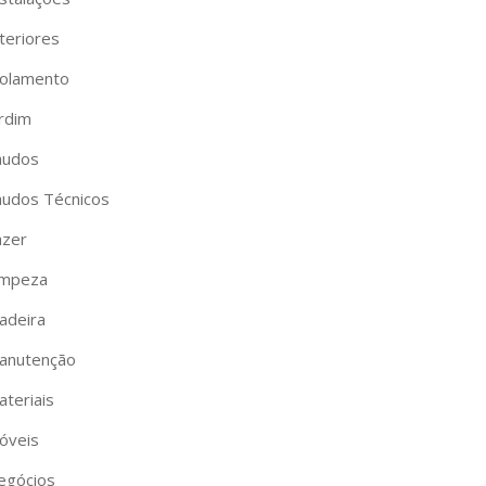
teriores
solamento
ardim
audos
audos Técnicos
azer
impeza
adeira
anutenção
ateriais
óveis
egócios