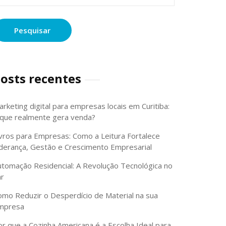
osts recentes
rketing digital para empresas locais em Curitiba:
 que realmente gera venda?
ivros para Empresas: Como a Leitura Fortalece
iderança, Gestão e Crescimento Empresarial
utomação Residencial: A Revolução Tecnológica no
ar
omo Reduzir o Desperdício de Material na sua
mpresa
or que a Cozinha Americana é a Escolha Ideal para