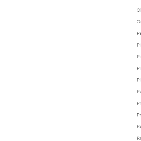
O
O
P
Pi
Pi
P
P
P
Pr
P
R
R