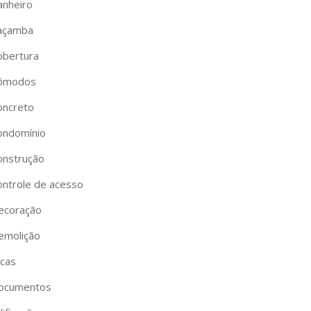
anheiro
açamba
obertura
ômodos
oncreto
ondomínio
onstrução
ontrole de acesso
ecoração
emolição
icas
ocumentos