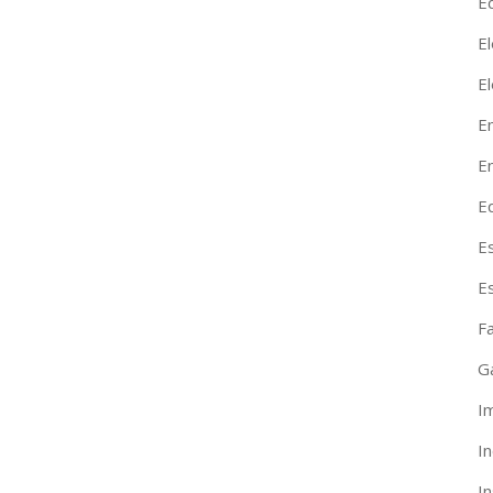
Ed
El
E
E
En
E
E
E
F
G
I
I
I