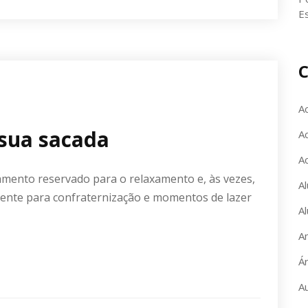
E
C
A
 sua sacada
Ac
A
amento reservado para o relaxamento e, às vezes,
Al
ente para confraternização e momentos de lazer
Al
A
Á
A