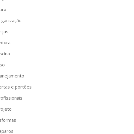
bra
rganização
eças
ntura
scina
iso
lanejamento
ortas e portões
ofissionais
rojeto
eformas
eparos