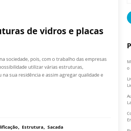
uturas de vidros e placas
P
 na sociedade, pois, com o trabalho das empresas
Ma
ossibilidade utilizar várias estruturas,
o
u na sua residência e assim agregar qualidade e
L
L
A
L
C
E
dificação
Estrutura
Sacada
P