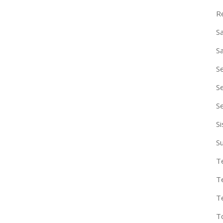
R
S
S
S
S
S
S
S
T
T
T
T