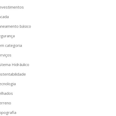
evestimentos
acada
aneamento básico
egurança
em categoria
erviços
istema Hidráulico
ustentabilidade
ecnologia
elhados
erreno
opografia