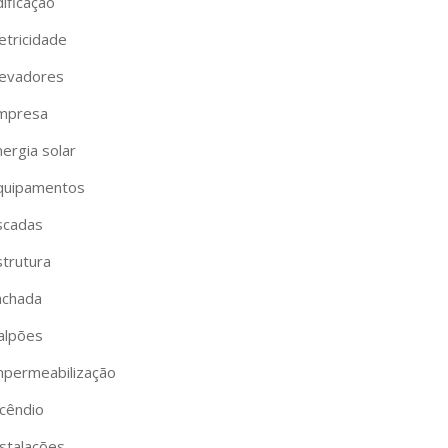
ificação
etricidade
levadores
mpresa
ergia solar
quipamentos
scadas
strutura
achada
alpões
mpermeabilização
ncêndio
nstalações