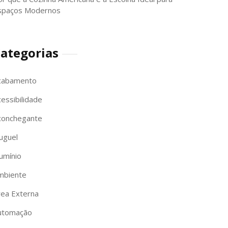
spaços Modernos
ategorias
cabamento
essibilidade
conchegante
uguel
umínio
mbiente
rea Externa
utomação