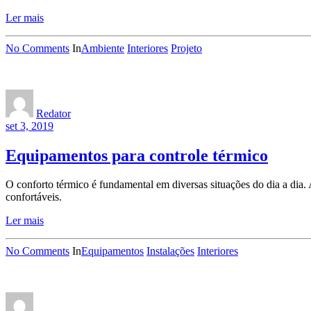
Ler mais
No Comments
In
Ambiente
Interiores
Projeto
Redator
set 3, 2019
Equipamentos para controle térmico
O conforto térmico é fundamental em diversas situações do dia a dia.
confortáveis.
Ler mais
No Comments
In
Equipamentos
Instalações
Interiores