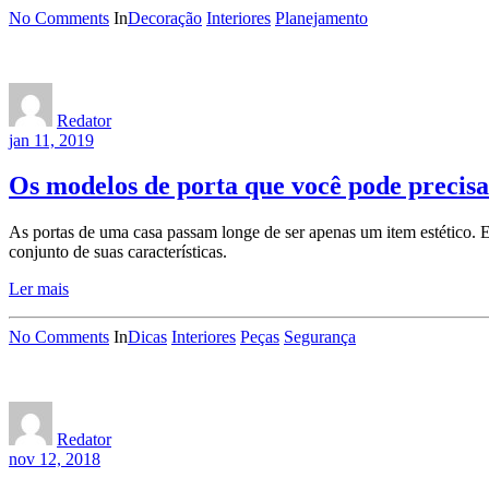
No Comments
In
Decoração
Interiores
Planejamento
Redator
jan 11, 2019
Os modelos de porta que você pode precis
As portas de uma casa passam longe de ser apenas um item estético. E
conjunto de suas características.
Ler mais
No Comments
In
Dicas
Interiores
Peças
Segurança
Redator
nov 12, 2018