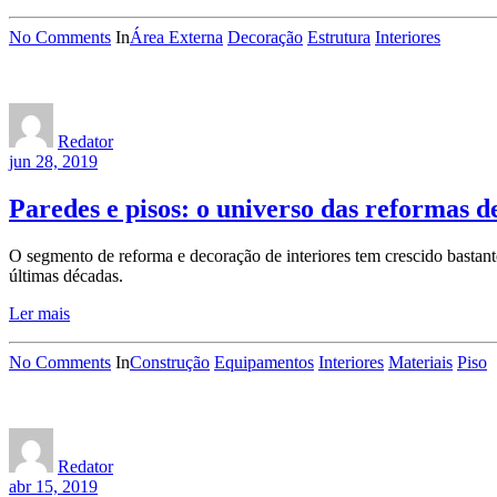
No Comments
In
Área Externa
Decoração
Estrutura
Interiores
Redator
jun 28, 2019
Paredes e pisos: o universo das reformas de
O segmento de reforma e decoração de interiores tem crescido bastante
últimas décadas.
Ler mais
No Comments
In
Construção
Equipamentos
Interiores
Materiais
Piso
Redator
abr 15, 2019