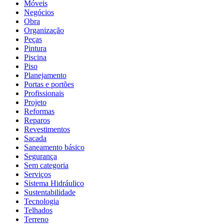
Móveis
Negócios
Obra
Organização
Peças
Pintura
Piscina
Piso
Planejamento
Portas e portões
Profissionais
Projeto
Reformas
Reparos
Revestimentos
Sacada
Saneamento básico
Segurança
Sem categoria
Serviços
Sistema Hidráulico
Sustentabilidade
Tecnologia
Telhados
Terreno