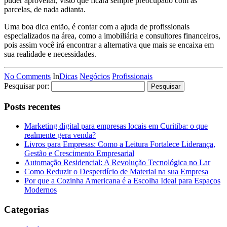
puder aproveitar, visto que ficará sempre preocupado com as
parcelas, de nada adianta.
Uma boa dica então, é contar com a ajuda de profissionais
especializados na área, como a imobiliária e consultores financeiros,
pois assim você irá encontrar a alternativa que mais se encaixa em
sua realidade e necessidades.
No Comments
In
Dicas
Negócios
Profissionais
Pesquisar por:
Posts recentes
Marketing digital para empresas locais em Curitiba: o que
realmente gera venda?
Livros para Empresas: Como a Leitura Fortalece Liderança,
Gestão e Crescimento Empresarial
Automação Residencial: A Revolução Tecnológica no Lar
Como Reduzir o Desperdício de Material na sua Empresa
Por que a Cozinha Americana é a Escolha Ideal para Espaços
Modernos
Categorias