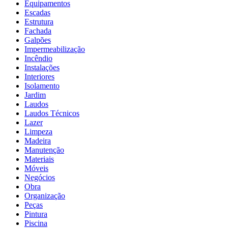
Equipamentos
Escadas
Estrutura
Fachada
Galpões
Impermeabilização
Incêndio
Instalações
Interiores
Isolamento
Jardim
Laudos
Laudos Técnicos
Lazer
Limpeza
Madeira
Manutenção
Materiais
Móveis
Negócios
Obra
Organização
Peças
Pintura
Piscina