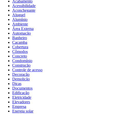
Acabamento
Acessibilidade
Aconchegante
Aluguel
Alumínio
Ambiente
Área Externa
Automação
Banheiro
Caçamba
Cobertura
Cômodos
Concreto
Condomínio
Construção
Controle de acesso
Decoração
Demolição
Dicas
Documentos
Edificação
Eletricidade
Elevadores
Empresa
Energia solar