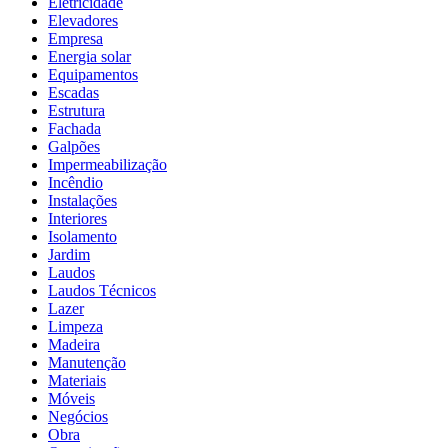
Eletricidade
Elevadores
Empresa
Energia solar
Equipamentos
Escadas
Estrutura
Fachada
Galpões
Impermeabilização
Incêndio
Instalações
Interiores
Isolamento
Jardim
Laudos
Laudos Técnicos
Lazer
Limpeza
Madeira
Manutenção
Materiais
Móveis
Negócios
Obra