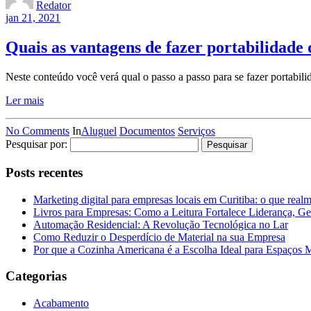
Redator
jan 21, 2021
Quais as vantagens de fazer portabilidade
Neste conteúdo você verá qual o passo a passo para se fazer portabili
Ler mais
No Comments
In
Aluguel
Documentos
Serviços
Pesquisar por:
Posts recentes
Marketing digital para empresas locais em Curitiba: o que real
Livros para Empresas: Como a Leitura Fortalece Liderança, Ge
Automação Residencial: A Revolução Tecnológica no Lar
Como Reduzir o Desperdício de Material na sua Empresa
Por que a Cozinha Americana é a Escolha Ideal para Espaços
Categorias
Acabamento