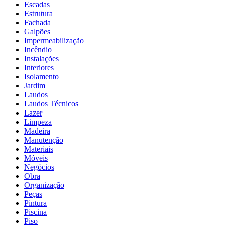
Escadas
Estrutura
Fachada
Galpões
Impermeabilização
Incêndio
Instalações
Interiores
Isolamento
Jardim
Laudos
Laudos Técnicos
Lazer
Limpeza
Madeira
Manutenção
Materiais
Móveis
Negócios
Obra
Organização
Peças
Pintura
Piscina
Piso