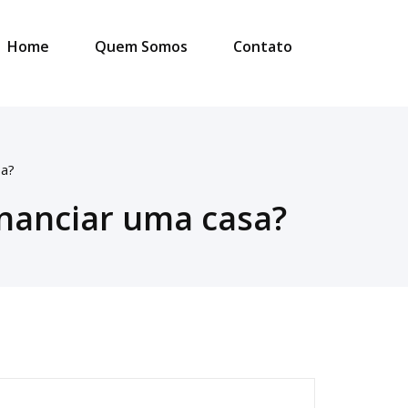
Home
Quem Somos
Contato
sa?
inanciar uma casa?
esquisar
or: