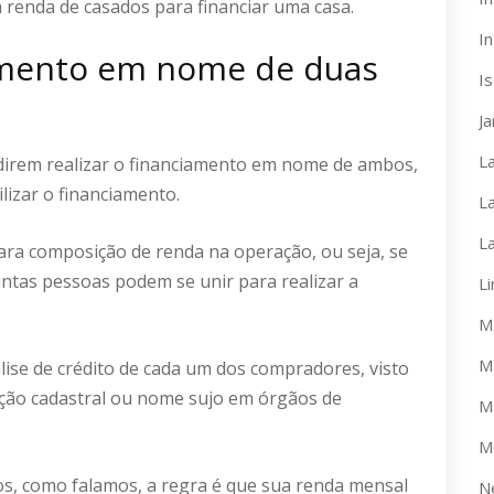
a renda de casados para financiar uma casa.
In
amento em nome de duas
I
J
L
idirem realizar o financiamento em nome de ambos,
ilizar o financiamento.
L
L
para composição de renda na operação, ou seja, se
antas pessoas podem se unir para realizar a
L
M
M
álise de crédito de cada um dos compradores, visto
ição cadastral ou nome sujo em órgãos de
M
M
s, como falamos, a regra é que sua renda mensal
N