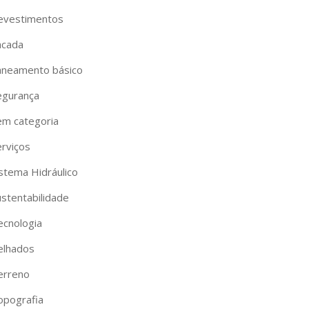
evestimentos
acada
aneamento básico
egurança
em categoria
erviços
istema Hidráulico
ustentabilidade
ecnologia
elhados
erreno
opografia