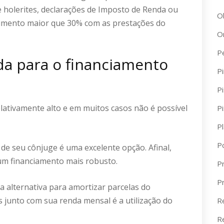
holerites, declarações de Imposto de Renda ou
O
imento maior que 30% com as prestações do
O
P
a para o financiamento
Pi
Pi
lativamente alto e em muitos casos não é possível
P
P
P
de seu cônjuge é uma excelente opção. Afinal,
um financiamento mais robusto.
Pr
P
a alternativa para amortizar parcelas do
 junto com sua renda mensal é a utilização do
R
R