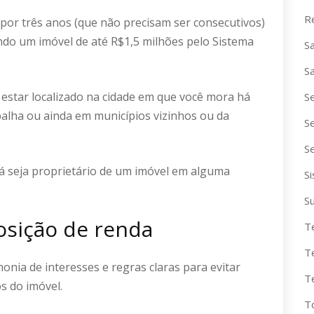
R
o por três anos (que não precisam ser consecutivos)
ndo um imóvel de até R$1,5 milhões pelo Sistema
S
S
estar localizado na cidade em que você mora há
S
alha ou ainda em municípios vizinhos ou da
S
S
já seja proprietário de um imóvel em alguma
S
S
sição de renda
T
T
nia de interesses e regras claras para evitar
T
s do imóvel.
T