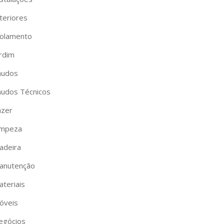
teriores
solamento
ardim
audos
audos Técnicos
azer
impeza
adeira
anutenção
ateriais
óveis
egócios