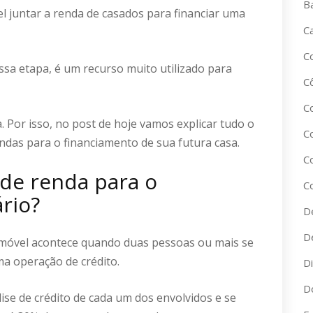
B
el juntar a renda de casados para financiar uma
C
C
sa etapa, é um recurso muito utilizado para
C
C
Por isso, no post de hoje vamos explicar tudo o
C
ndas para o financiamento de sua futura casa.
C
de renda para o
C
rio?
D
D
imóvel acontece quando duas pessoas ou mais se
a operação de crédito.
D
D
ise de crédito de cada um dos envolvidos e se