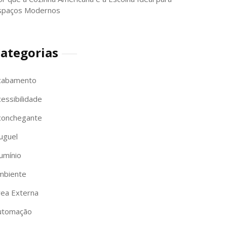
spaços Modernos
ategorias
cabamento
essibilidade
conchegante
uguel
umínio
mbiente
rea Externa
utomação