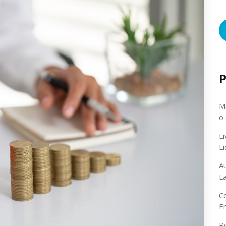
P
Ma
o
L
L
A
L
C
E
P