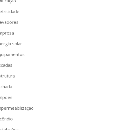
ificação
etricidade
levadores
mpresa
ergia solar
quipamentos
scadas
strutura
achada
alpões
mpermeabilização
ncêndio
nstalações