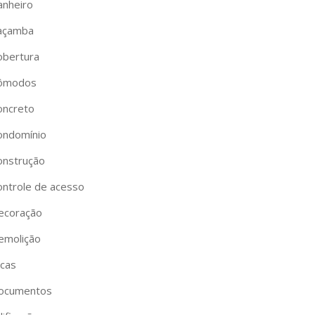
anheiro
açamba
obertura
ômodos
oncreto
ondomínio
onstrução
ontrole de acesso
ecoração
emolição
icas
ocumentos