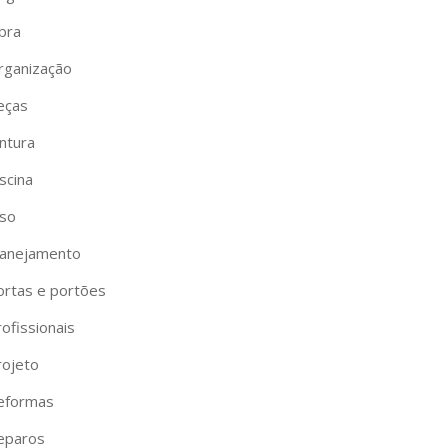
bra
rganização
eças
ntura
scina
iso
lanejamento
ortas e portões
ofissionais
rojeto
eformas
eparos