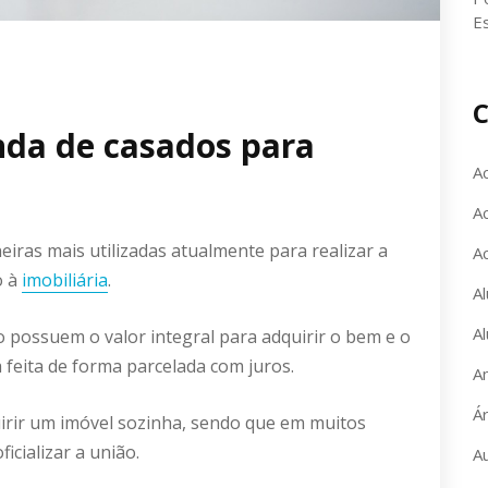
E
C
enda de casados para
A
Ac
iras mais utilizadas atualmente para realizar a
A
o à
imobiliária
.
Al
Al
 possuem o valor integral para adquirir o bem e o
 feita de forma parcelada com juros.
A
Á
rir um imóvel sozinha, sendo que em muitos
ficializar a união.
A