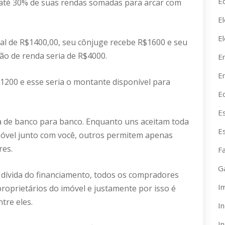
Ed
até 30% de suas rendas somadas para arcar com
El
E
l de R$1400,00, seu cônjuge recebe R$1600 e seu
ão de renda seria de R$4000.
E
En
$1200 e esse seria o montante disponível para
E
E
ia de banco para banco. Enquanto uns aceitam toda
E
móvel junto com você, outros permitem apenas
res.
F
G
a dívida do financiamento, todos os compradores
I
oprietários do imóvel e justamente por isso é
tre eles.
I
I