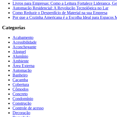
Livros para Empresas: Como a Leitura Fortalece Liderança, Ge
Automação Residencial: A Revolução Tecnológica no Lar
Como Reduzir o Desperdício de Material na sua Empresa
Por que a Cozinha Americana é a Escolha Ideal para Espaços
Categorias
Acabamento
Acessibilidade
Aconchegante
Aluguel
Alumínio
Ambiente
Área Externa
Automação
Banheiro
Caçamba
Cobertura
Cômodos
Concreto
Condomínio
Construção
Controle de acesso
Decoração