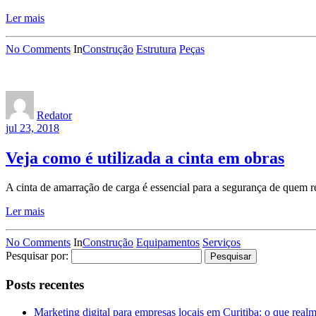
Ler mais
No Comments
In
Construção
Estrutura
Peças
Redator
jul 23, 2018
Veja como é utilizada a cinta em obras
A cinta de amarração de carga é essencial para a segurança de quem re
Ler mais
No Comments
In
Construção
Equipamentos
Serviços
Pesquisar por:
Posts recentes
Marketing digital para empresas locais em Curitiba: o que real