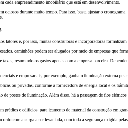
o em cada empreendimento imobiliário que está em desenvolvimento.
m ociosos durante muito tempo. Para isso, basta ajustar o cronograma, 
s.
s
fatores e, por isso, muitas construtoras e incorporadoras formalizam p
esados, caminhões podem ser alugados por meio de empresas que fornec
s e taxas, resumindo os gastos apenas com a empresa parceira. Depend
denciais e empresariais, por exemplo, ganham iluminação externa pela
licas ou privadas, conforme a fornecedora de energia local e os trâmite
ão de postes de iluminação. Além disso, há a passagem de fios elétricos
 prédios e edifícios, para içamento de material da construção em grand
 acordo com a carga a ser levantada, com toda a segurança exigida pela