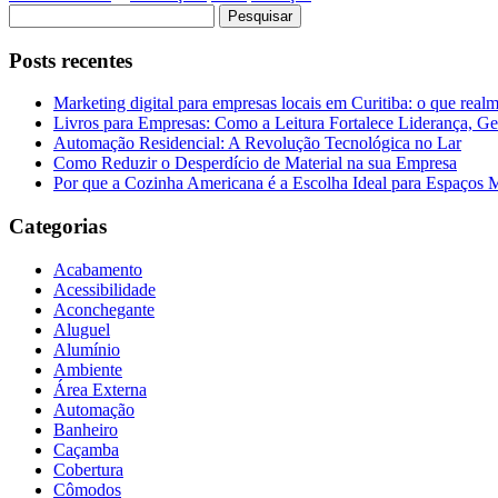
Pesquisar
por:
Posts recentes
Marketing digital para empresas locais em Curitiba: o que real
Livros para Empresas: Como a Leitura Fortalece Liderança, Ge
Automação Residencial: A Revolução Tecnológica no Lar
Como Reduzir o Desperdício de Material na sua Empresa
Por que a Cozinha Americana é a Escolha Ideal para Espaços
Categorias
Acabamento
Acessibilidade
Aconchegante
Aluguel
Alumínio
Ambiente
Área Externa
Automação
Banheiro
Caçamba
Cobertura
Cômodos