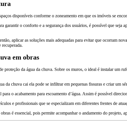
tura
espaços disponíveis conforme o zoneamento em que os imóveis se enco
garantir o conforto e a segurança dos usuários, é possível que seja a
e então, aplicar as soluções mais adequadas para evitar que ocorram novas
e recuperada.
huva em obras
e proteção da água da chuva. Sobre os muros, o ideal é instalar um ru
 da chuva cai ela pode se infiltrar em pequenas fissuras e criar um séri
l para o acabamento para escoamento d’água. Assim é possível direcion
ículos e profissionais que se especializam em diferentes frentes de atua
obras é essencial, pois permite acompanhar o andamento do projeto, apo