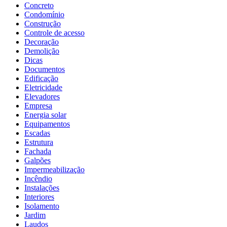
Concreto
Condomínio
Construção
Controle de acesso
Decoração
Demolição
Dicas
Documentos
Edificação
Eletricidade
Elevadores
Empresa
Energia solar
Equipamentos
Escadas
Estrutura
Fachada
Galpões
Impermeabilização
Incêndio
Instalações
Interiores
Isolamento
Jardim
Laudos