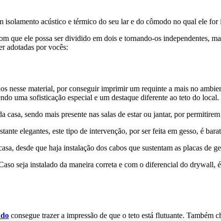
 isolamento acústico e térmico do seu lar e do cômodo no qual ele for i
 com que ele possa ser dividido em dois e tornando-os independentes, m
er adotadas por vocês:
dos nesse material, por conseguir imprimir um requinte a mais no ambien
o uma sofisticação especial e um destaque diferente ao teto do local.
casa, sendo mais presente nas salas de estar ou jantar, por permitirem
ante elegantes, este tipo de intervenção, por ser feita em gesso, é bara
a casa, desde que haja instalação dos cabos que sustentam as placas de ge
aso seja instalado da maneira correta e com o diferencial do drywall, 
ado
consegue trazer a impressão de que o teto está flutuante. Também 