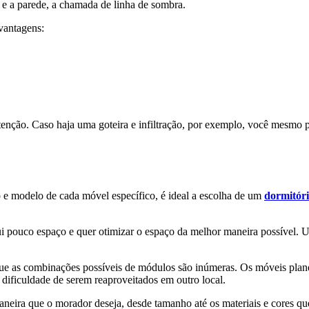
 e a parede, a chamada de linha de sombra.
vantagens:
tenção. Caso haja uma goteira e infiltração, por exemplo, você mesmo p
e modelo de cada móvel específico, é ideal a escolha de um
dormitór
ui pouco espaço e quer otimizar o espaço da melhor maneira possível
ue as combinações possíveis de módulos são inúmeras. Os móveis pla
o dificuldade de serem reaproveitados em outro local.
eira que o morador deseja, desde tamanho até os materiais e cores que