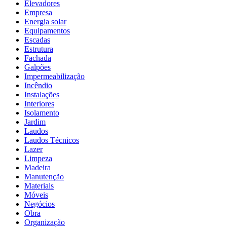
Elevadores
Empresa
Energia solar
Equipamentos
Escadas
Estrutura
Fachada
Galpões
Impermeabilização
Incêndio
Instalações
Interiores
Isolamento
Jardim
Laudos
Laudos Técnicos
Lazer
Limpeza
Madeira
Manutenção
Materiais
Móveis
Negócios
Obra
Organização