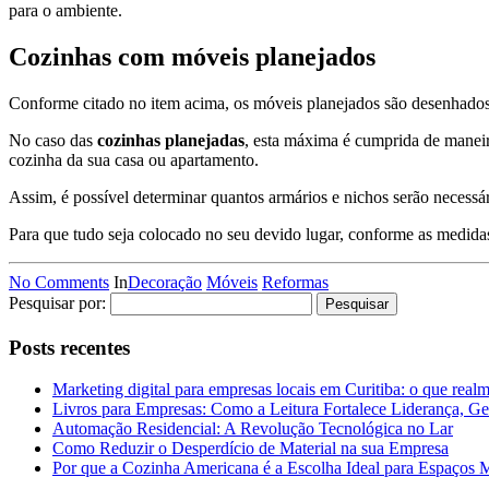
para o ambiente.
Cozinhas com móveis planejados
Conforme citado no item acima, os móveis planejados são desenhados
No caso das
cozinhas planejadas
, esta máxima é cumprida de maneir
cozinha da sua casa ou apartamento.
Assim, é possível determinar quantos armários e nichos serão necessá
Para que tudo seja colocado no seu devido lugar, conforme as medidas
No Comments
In
Decoração
Móveis
Reformas
Pesquisar por:
Posts recentes
Marketing digital para empresas locais em Curitiba: o que real
Livros para Empresas: Como a Leitura Fortalece Liderança, Ge
Automação Residencial: A Revolução Tecnológica no Lar
Como Reduzir o Desperdício de Material na sua Empresa
Por que a Cozinha Americana é a Escolha Ideal para Espaços