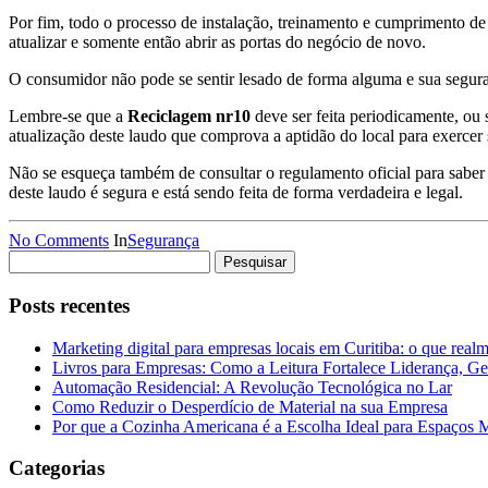
Por fim, todo o processo de instalação, treinamento e cumprimento 
atualizar e somente então abrir as portas do negócio de novo.
O consumidor não pode se sentir lesado de forma alguma e sua segura
Lembre-se que a
Reciclagem nr10
deve ser feita periodicamente, ou
atualização deste laudo que comprova a aptidão do local para exercer s
Não se esqueça também de consultar o regulamento oficial para saber 
deste laudo é segura e está sendo feita de forma verdadeira e legal.
No Comments
In
Segurança
Pesquisar
por:
Posts recentes
Marketing digital para empresas locais em Curitiba: o que real
Livros para Empresas: Como a Leitura Fortalece Liderança, Ge
Automação Residencial: A Revolução Tecnológica no Lar
Como Reduzir o Desperdício de Material na sua Empresa
Por que a Cozinha Americana é a Escolha Ideal para Espaços
Categorias