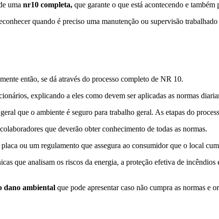
o de uma
nr10 completa,
que garante o que está acontecendo e também per
econhecer quando é preciso uma manutenção ou supervisão trabalhado in
namente então, se dá através do processo completo de NR 10.
ncionários, explicando a eles como devem ser aplicadas as normas diari
do geral que o ambiente é seguro para trabalho geral. As etapas do proce
 colaboradores que deverão obter conhecimento de todas as normas.
a placa ou um regulamento que assegura ao consumidor que o local cump
cas que analisam os riscos da energia, a proteção efetiva de incêndios 
do dano ambiental
que pode apresentar caso não cumpra as normas e ord