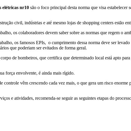
s elétricas nr10
são o foco principal desta norma que visa estabelecer s
strução civil, indústrias e até mesmo lojas de shopping centers estão en
abalho, os colaboradores devem saber sobre as normas que regem o ambi
alho, os famosos EPIs, o cumprimento dessa norma deve ser levado mui
sários que poderiam ser evitados de forma geral.
orpo de bombeiros, que certifica que determinado local está apto para
ua força envolvente, é ainda mais rígido.
a de controle vêm crescendo cada vez mais, o que gera um risco enorme 
rviços e atividades, recomenda-se seguir as seguintes etapas do processo