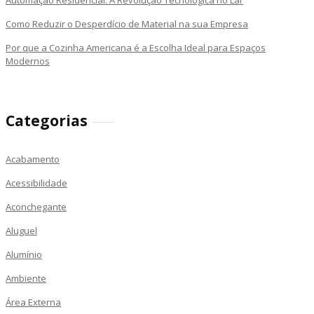
Automação Residencial: A Revolução Tecnológica no Lar
Como Reduzir o Desperdício de Material na sua Empresa
Por que a Cozinha Americana é a Escolha Ideal para Espaços
Modernos
Categorias
Acabamento
Acessibilidade
Aconchegante
Aluguel
Alumínio
Ambiente
Área Externa