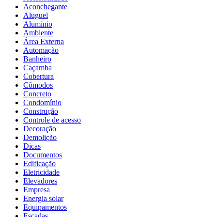
Aconchegante
Aluguel
Alumínio
Ambiente
Área Externa
Automação
Banheiro
Caçamba
Cobertura
Cômodos
Concreto
Condomínio
Construção
Controle de acesso
Decoração
Demolição
Dicas
Documentos
Edificação
Eletricidade
Elevadores
Empresa
Energia solar
Equipamentos
Escadas