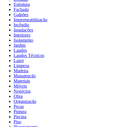
Estrutura
Fachada
Galpões
Impermeabilização
Incêndio
Instalações
Interiores
Isolamento
Jardim
Laudos
Laudos Técnicos
Lazer
Limpeza
Madeira
Manutenção
Materiais
Móveis
Negócios
Obra
Organização
Peças
Pintura
Piscina
Piso
Planejamento