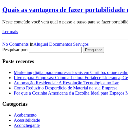
Quais as vantagens de fazer portabilidade
Neste conteúdo você verá qual o passo a passo para se fazer portabili
Ler mais
No Comments
In
Aluguel
Documentos
Serviços
Pesquisar por:
Posts recentes
Marketing digital para empresas locais em Curitiba: o que real
Livros para Empresas: Como a Leitura Fortalece Liderança, Ge
Automação Residencial: A Revolução Tecnológica no Lar
Como Reduzir o Desperdício de Material na sua Empresa
Por que a Cozinha Americana é a Escolha Ideal para Espaços
Categorias
Acabamento
Acessibilidade
Aconchegante