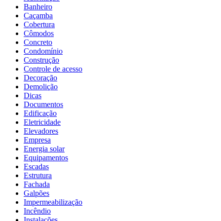
Banheiro
Caçamba
Cobertura
Cômodos
Concreto
Condomínio
Construção
Controle de acesso
Decoração
Demolição
Dicas
Documentos
Edificação
Eletricidade
Elevadores
Empresa
Energia solar
Equipamentos
Escadas
Estrutura
Fachada
Galpões
Impermeabilização
Incêndio
Instalações