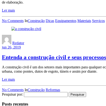
de elaboração.
Ler mais
No Comments
In
Construção
Dicas
Equipamentos
Materiais
Serviços
Redator
jun 26, 2019
Entenda a construção civil e seus processos
A construção civil é um dos setores mais importantes para qualquer e
urbana, como pontes, dutos de esgoto, túneis e assim por diante.
Ler mais
No Comments
In
Construção
Reformas
Pesquisar por:
Posts recentes