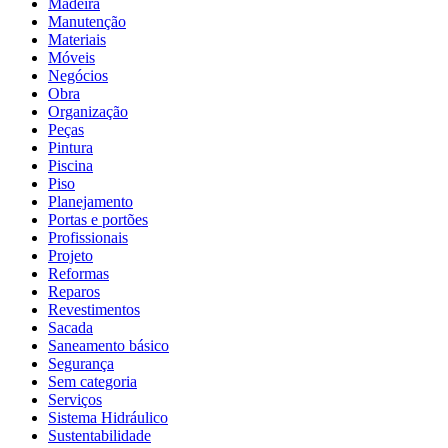
Madeira
Manutenção
Materiais
Móveis
Negócios
Obra
Organização
Peças
Pintura
Piscina
Piso
Planejamento
Portas e portões
Profissionais
Projeto
Reformas
Reparos
Revestimentos
Sacada
Saneamento básico
Segurança
Sem categoria
Serviços
Sistema Hidráulico
Sustentabilidade