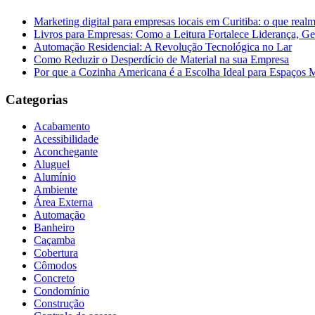
Marketing digital para empresas locais em Curitiba: o que real
Livros para Empresas: Como a Leitura Fortalece Liderança, Ge
Automação Residencial: A Revolução Tecnológica no Lar
Como Reduzir o Desperdício de Material na sua Empresa
Por que a Cozinha Americana é a Escolha Ideal para Espaços
Categorias
Acabamento
Acessibilidade
Aconchegante
Aluguel
Alumínio
Ambiente
Área Externa
Automação
Banheiro
Caçamba
Cobertura
Cômodos
Concreto
Condomínio
Construção