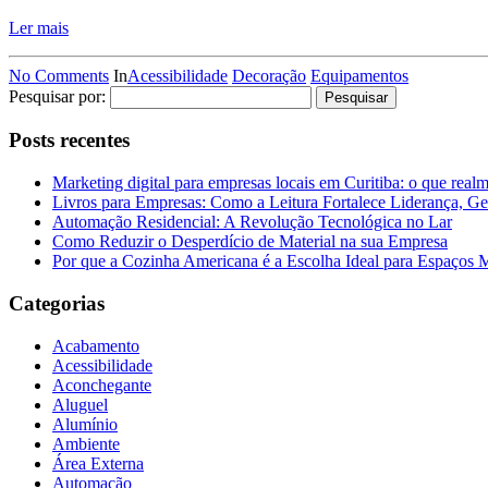
Ler mais
No Comments
In
Acessibilidade
Decoração
Equipamentos
Pesquisar por:
Posts recentes
Marketing digital para empresas locais em Curitiba: o que real
Livros para Empresas: Como a Leitura Fortalece Liderança, Ge
Automação Residencial: A Revolução Tecnológica no Lar
Como Reduzir o Desperdício de Material na sua Empresa
Por que a Cozinha Americana é a Escolha Ideal para Espaços
Categorias
Acabamento
Acessibilidade
Aconchegante
Aluguel
Alumínio
Ambiente
Área Externa
Automação