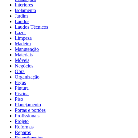
Interiores
Isolamento
Jardim
Laudos
Laudos Técnicos
Lazer
Limpeza
Madeira
Manutenção
Materiais
Móveis
Negócios
Obra
Organização
Peças
Pintura
Piscina
Piso
Planejamento
Portas e portões
Profissionais
Projeto
Reformas
Reparos
Revestimentos