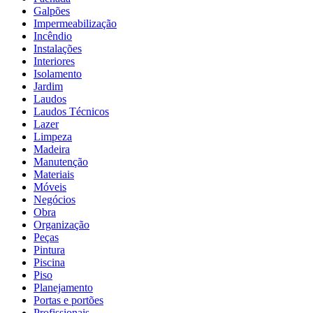
Galpões
Impermeabilização
Incêndio
Instalações
Interiores
Isolamento
Jardim
Laudos
Laudos Técnicos
Lazer
Limpeza
Madeira
Manutenção
Materiais
Móveis
Negócios
Obra
Organização
Peças
Pintura
Piscina
Piso
Planejamento
Portas e portões
Profissionais