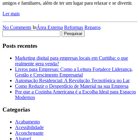
amigos e familiares, além de ter um lugar para relaxar e se divertir.
Ler mais
No Comments
In
Área Externa
Reformas
Reparos
Pesquisar
por:
Posts recentes
Marketing digital para empresas locais em Curitiba: o que
realmente gera venda?
Livros para Empresas: Como a Leitura Fortalece Liderança,
Gestão e Crescimento Empresarial
Automação Residencial: A Revolução Tecnológica no Lar
Como Reduzir o Desperdício de Material na sua Empresa
Por que a Cozinha Americana é a Escolha Ideal para Espaços
Modernos
Categorias
Acabamento
Acessibilidade
Aconchegante
Aluguel