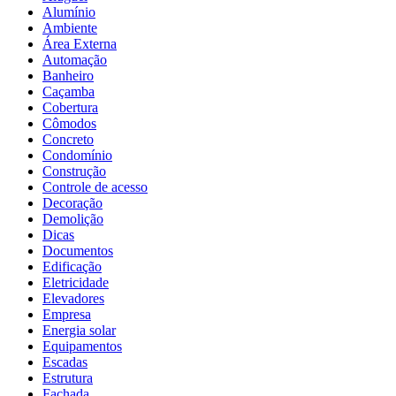
Alumínio
Ambiente
Área Externa
Automação
Banheiro
Caçamba
Cobertura
Cômodos
Concreto
Condomínio
Construção
Controle de acesso
Decoração
Demolição
Dicas
Documentos
Edificação
Eletricidade
Elevadores
Empresa
Energia solar
Equipamentos
Escadas
Estrutura
Fachada