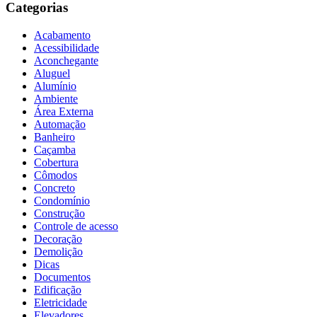
Categorias
Acabamento
Acessibilidade
Aconchegante
Aluguel
Alumínio
Ambiente
Área Externa
Automação
Banheiro
Caçamba
Cobertura
Cômodos
Concreto
Condomínio
Construção
Controle de acesso
Decoração
Demolição
Dicas
Documentos
Edificação
Eletricidade
Elevadores