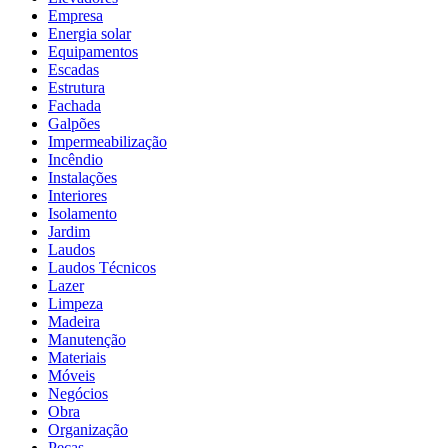
Empresa
Energia solar
Equipamentos
Escadas
Estrutura
Fachada
Galpões
Impermeabilização
Incêndio
Instalações
Interiores
Isolamento
Jardim
Laudos
Laudos Técnicos
Lazer
Limpeza
Madeira
Manutenção
Materiais
Móveis
Negócios
Obra
Organização
Peças