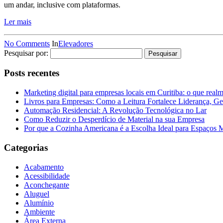
um andar, inclusive com plataformas.
Ler mais
No Comments
In
Elevadores
Pesquisar por:
Posts recentes
Marketing digital para empresas locais em Curitiba: o que real
Livros para Empresas: Como a Leitura Fortalece Liderança, Ge
Automação Residencial: A Revolução Tecnológica no Lar
Como Reduzir o Desperdício de Material na sua Empresa
Por que a Cozinha Americana é a Escolha Ideal para Espaços
Categorias
Acabamento
Acessibilidade
Aconchegante
Aluguel
Alumínio
Ambiente
Área Externa