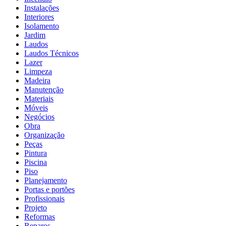
Instalações
Interiores
Isolamento
Jardim
Laudos
Laudos Técnicos
Lazer
Limpeza
Madeira
Manutenção
Materiais
Móveis
Negócios
Obra
Organização
Peças
Pintura
Piscina
Piso
Planejamento
Portas e portões
Profissionais
Projeto
Reformas
Reparos