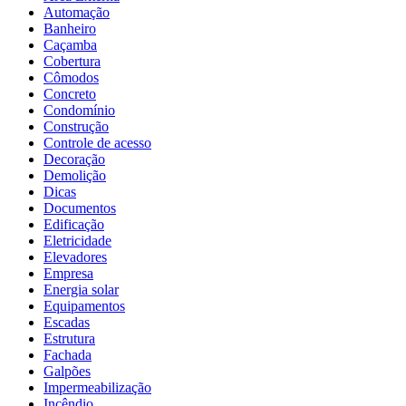
Automação
Banheiro
Caçamba
Cobertura
Cômodos
Concreto
Condomínio
Construção
Controle de acesso
Decoração
Demolição
Dicas
Documentos
Edificação
Eletricidade
Elevadores
Empresa
Energia solar
Equipamentos
Escadas
Estrutura
Fachada
Galpões
Impermeabilização
Incêndio