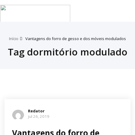
Tog
nav
Início
Vantagens do forro de gesso e dos móveis modulados
Tag dormitório modulado
Redator
jul 26, 2019
Vantagens do forro de