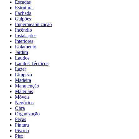
Escadas
Estrutura
Fachada
Galpões
Impermeabilização
Incêndio
Instalações
Interiores
Isolamento
Jardim
Laudos
Laudos Técnicos
Lazer
Limpeza
Madeira
Manutenção
Materiais
Móveis
Negócios
Obra
Organização
Peças
Pintura
Piscina
Piso