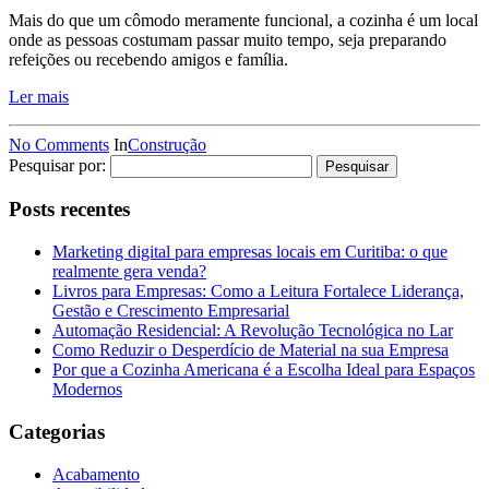
Mais do que um cômodo meramente funcional, a cozinha é um local
onde as pessoas costumam passar muito tempo, seja preparando
refeições ou recebendo amigos e família.
Ler mais
No Comments
In
Construção
Pesquisar por:
Posts recentes
Marketing digital para empresas locais em Curitiba: o que
realmente gera venda?
Livros para Empresas: Como a Leitura Fortalece Liderança,
Gestão e Crescimento Empresarial
Automação Residencial: A Revolução Tecnológica no Lar
Como Reduzir o Desperdício de Material na sua Empresa
Por que a Cozinha Americana é a Escolha Ideal para Espaços
Modernos
Categorias
Acabamento