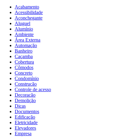
Acabamento
Acessibilidade
Aconchegante
Aluguel
Alumínio
Ambiente
Área Externa
Automação
Banheiro
Caçamba
Cobertura
Cômodos
Concreto
Condomínio
Construção
Controle de acesso
Decoração
Demolição
Dicas
Documentos
Edificação
Eletricidade
Elevadores
Empresa