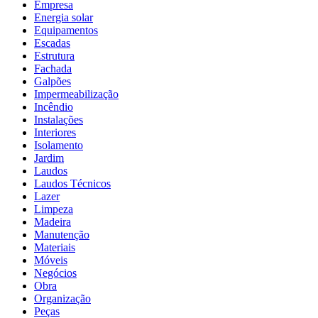
Empresa
Energia solar
Equipamentos
Escadas
Estrutura
Fachada
Galpões
Impermeabilização
Incêndio
Instalações
Interiores
Isolamento
Jardim
Laudos
Laudos Técnicos
Lazer
Limpeza
Madeira
Manutenção
Materiais
Móveis
Negócios
Obra
Organização
Peças