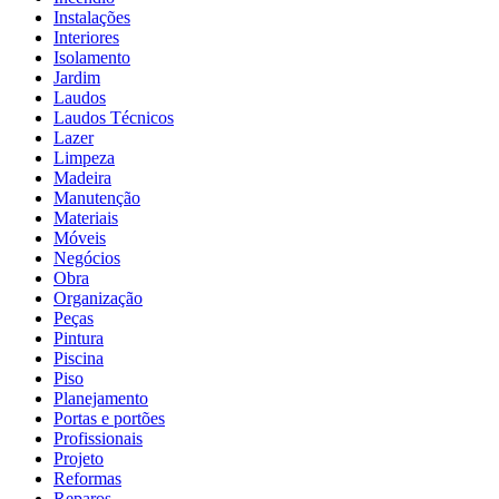
Instalações
Interiores
Isolamento
Jardim
Laudos
Laudos Técnicos
Lazer
Limpeza
Madeira
Manutenção
Materiais
Móveis
Negócios
Obra
Organização
Peças
Pintura
Piscina
Piso
Planejamento
Portas e portões
Profissionais
Projeto
Reformas
Reparos