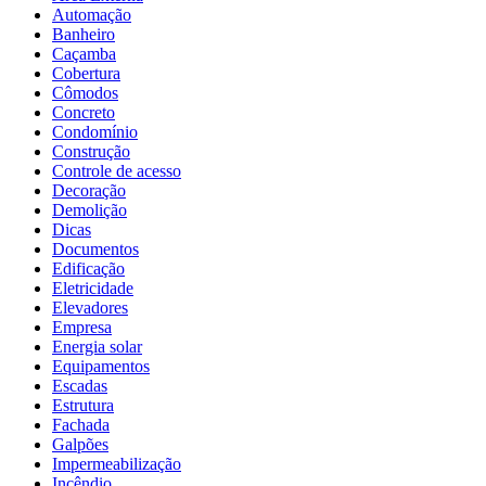
Automação
Banheiro
Caçamba
Cobertura
Cômodos
Concreto
Condomínio
Construção
Controle de acesso
Decoração
Demolição
Dicas
Documentos
Edificação
Eletricidade
Elevadores
Empresa
Energia solar
Equipamentos
Escadas
Estrutura
Fachada
Galpões
Impermeabilização
Incêndio