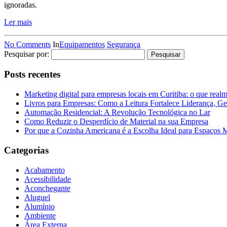
ignoradas.
Ler mais
No Comments
In
Equipamentos
Segurança
Pesquisar por:
Posts recentes
Marketing digital para empresas locais em Curitiba: o que real
Livros para Empresas: Como a Leitura Fortalece Liderança, Ge
Automação Residencial: A Revolução Tecnológica no Lar
Como Reduzir o Desperdício de Material na sua Empresa
Por que a Cozinha Americana é a Escolha Ideal para Espaços
Categorias
Acabamento
Acessibilidade
Aconchegante
Aluguel
Alumínio
Ambiente
Área Externa