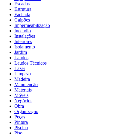
Escadas
Estrutura
Fachada
Galpões
Impermeabilização
Incêndio
Instalações
Interiores
Isolamento
Jardim
Laudos
Laudos Técnicos
Lazer
Limpeza
Madeira
Manutenção
Materiais
Móveis
Negócios
Obra
Organização
Peças
Pintura
Piscina
Piso