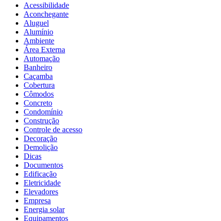
Acessibilidade
Aconchegante
Aluguel
Alumínio
Ambiente
Área Externa
Automação
Banheiro
Caçamba
Cobertura
Cômodos
Concreto
Condomínio
Construção
Controle de acesso
Decoração
Demolição
Dicas
Documentos
Edificação
Eletricidade
Elevadores
Empresa
Energia solar
Equipamentos