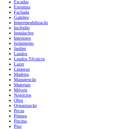
Escadas
Estrutura
Fachada
Galpões
Impermeabilização
Incêndio
Instalações
Interiores
Isolamento
Jardim
Laudos
Laudos Técnicos
Lazer
Limpeza
Madeira
Manutenção
Materiais
Móveis
Negócios
Obra
Organização
Peças
Pintura
Piscina
Piso