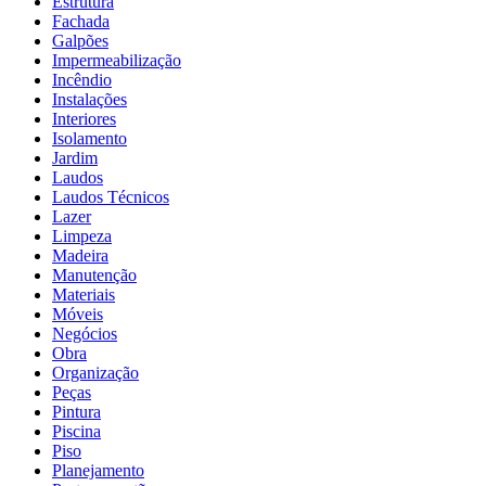
Estrutura
Fachada
Galpões
Impermeabilização
Incêndio
Instalações
Interiores
Isolamento
Jardim
Laudos
Laudos Técnicos
Lazer
Limpeza
Madeira
Manutenção
Materiais
Móveis
Negócios
Obra
Organização
Peças
Pintura
Piscina
Piso
Planejamento