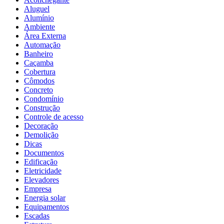
Aluguel
Alumínio
Ambiente
Área Externa
Automação
Banheiro
Caçamba
Cobertura
Cômodos
Concreto
Condomínio
Construção
Controle de acesso
Decoração
Demolição
Dicas
Documentos
Edificação
Eletricidade
Elevadores
Empresa
Energia solar
Equipamentos
Escadas