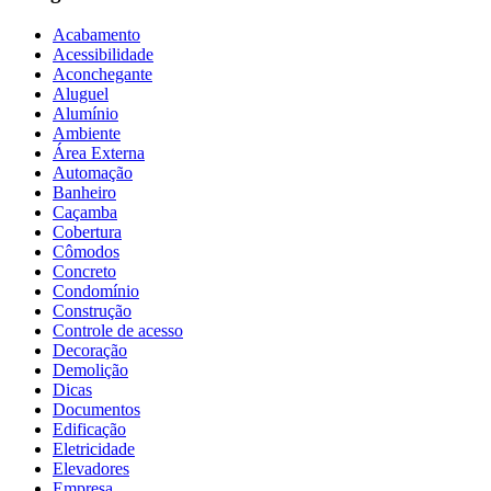
Acabamento
Acessibilidade
Aconchegante
Aluguel
Alumínio
Ambiente
Área Externa
Automação
Banheiro
Caçamba
Cobertura
Cômodos
Concreto
Condomínio
Construção
Controle de acesso
Decoração
Demolição
Dicas
Documentos
Edificação
Eletricidade
Elevadores
Empresa