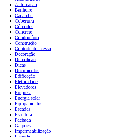
Automação
Banheiro
Caçamba
Cobertura
Cômodos
Concreto
Condomínio
Construção
Controle de acesso
Decoração
Demolição
Dicas
Documentos
Edificação
Eletricidade
Elevadores
Empresa
Energia solar
Equipamentos
Escadas
Estrutura
Fachada
Galpões
Impermeabilização
Incêndio