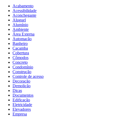
Acabamento
Acessibilidade
Aconchegante
Aluguel
Alumínio
Ambiente
Área Externa
Automação
Banheiro
Caçamba
Cobertura
Cômodos
Concreto
Condomínio
Construção
Controle de acesso
Decoração
Demolição
Dicas
Documentos
Edificação
Eletricidade
Elevadores
Empresa