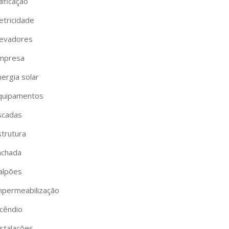
ificação
etricidade
levadores
mpresa
ergia solar
quipamentos
scadas
strutura
achada
alpões
mpermeabilização
ncêndio
nstalações