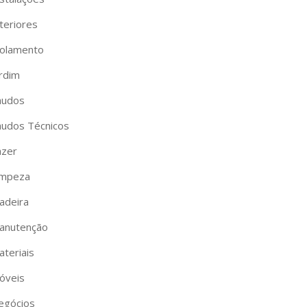
teriores
solamento
ardim
audos
audos Técnicos
azer
impeza
adeira
anutenção
ateriais
óveis
egócios