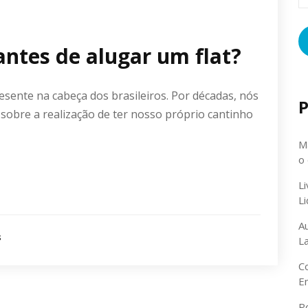
ntes de alugar um flat?
sente na cabeça dos brasileiros. Por décadas, nós
P
 sobre a realização de ter nosso próprio cantinho
Ma
o
L
L
A
s
L
C
E
P