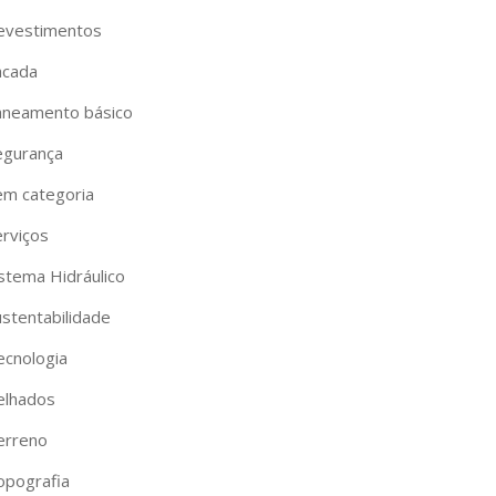
evestimentos
acada
aneamento básico
egurança
em categoria
erviços
istema Hidráulico
ustentabilidade
ecnologia
elhados
erreno
opografia