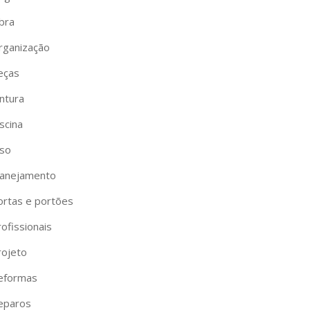
bra
rganização
eças
ntura
scina
iso
lanejamento
ortas e portões
ofissionais
rojeto
eformas
eparos