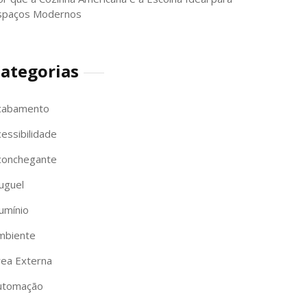
spaços Modernos
ategorias
cabamento
essibilidade
conchegante
uguel
umínio
mbiente
rea Externa
utomação