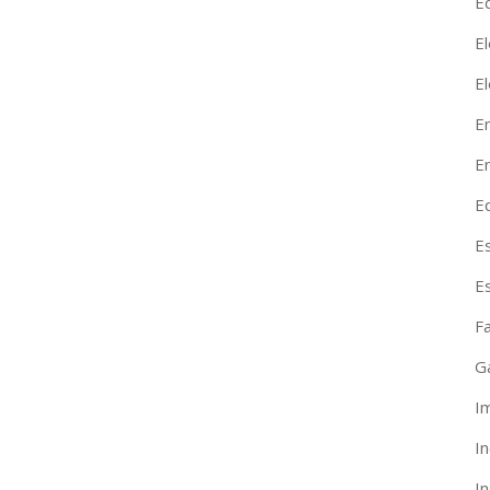
Ed
El
E
E
En
E
E
E
F
G
I
I
I