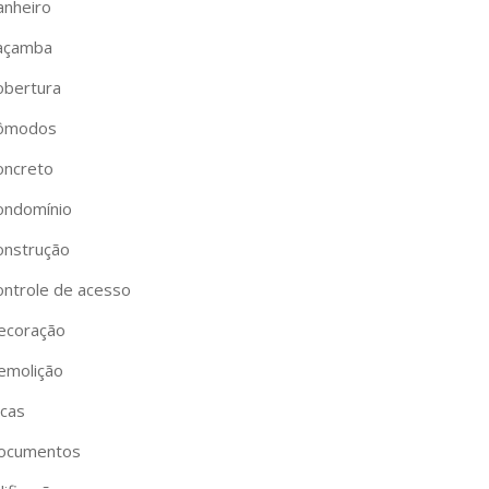
anheiro
açamba
obertura
ômodos
oncreto
ondomínio
onstrução
ontrole de acesso
ecoração
emolição
icas
ocumentos