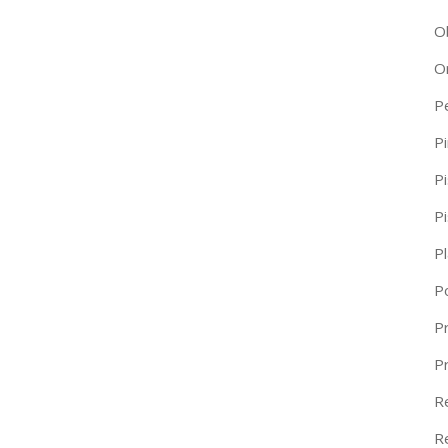
O
O
P
Pi
Pi
P
P
P
Pr
P
R
R