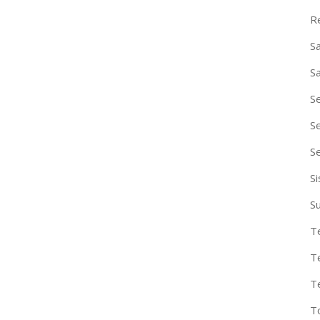
R
S
S
S
S
S
S
S
T
T
T
T