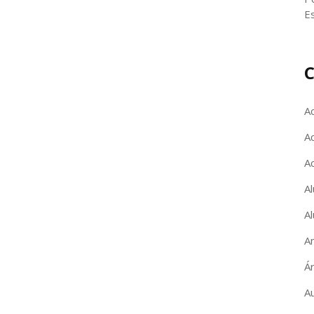
E
C
A
Ac
A
Al
Al
A
Á
A