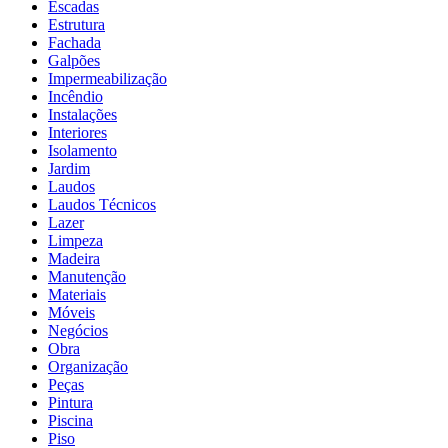
Escadas
Estrutura
Fachada
Galpões
Impermeabilização
Incêndio
Instalações
Interiores
Isolamento
Jardim
Laudos
Laudos Técnicos
Lazer
Limpeza
Madeira
Manutenção
Materiais
Móveis
Negócios
Obra
Organização
Peças
Pintura
Piscina
Piso