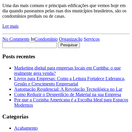
Uma das mais comuns e principais edificações que vemos hoje em
dia quando passeamos pelas ruas dos municípios brasileiros, são os
condomínios prediais ou de casas.
Ler mais
No Comments
In
Condomínio
Organização
Serviços
Pesquisar
por:
Posts recentes
Marketing digital para empresas locais em Curitiba: o que
realmente gera venda?
Livros para Empresas: Como a Leitura Fortalece Liderança,
Gestão e Crescimento Empresarial
Automação Residencial: A Revolução Tecnológica no Lar
Como Reduzir o Desperdício de Material na sua Empresa
Por que a Cozinha Americana é a Escolha Ideal para Espaços
Modernos
Categorias
Acabamento