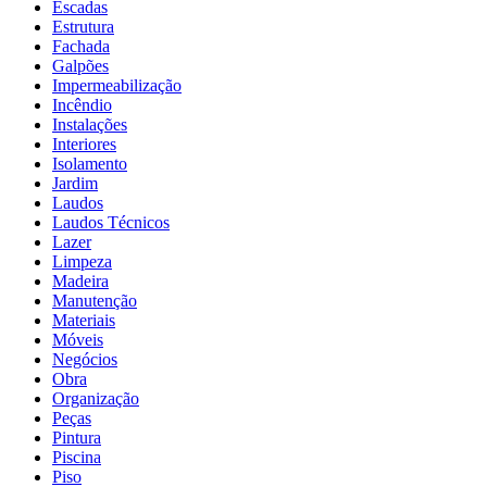
Escadas
Estrutura
Fachada
Galpões
Impermeabilização
Incêndio
Instalações
Interiores
Isolamento
Jardim
Laudos
Laudos Técnicos
Lazer
Limpeza
Madeira
Manutenção
Materiais
Móveis
Negócios
Obra
Organização
Peças
Pintura
Piscina
Piso