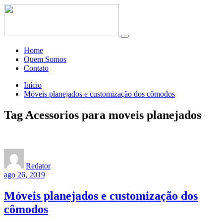
Toggle
navigation
Home
Quem Somos
Contato
Início
Móveis planejados e customização dos cômodos
Tag Acessorios para moveis planejados
Redator
ago 26, 2019
Móveis planejados e customização dos
cômodos