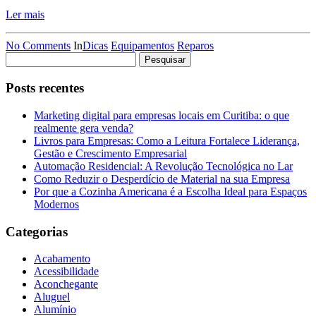
Ler mais
No Comments
In
Dicas
Equipamentos
Reparos
Pesquisar
por:
Posts recentes
Marketing digital para empresas locais em Curitiba: o que
realmente gera venda?
Livros para Empresas: Como a Leitura Fortalece Liderança,
Gestão e Crescimento Empresarial
Automação Residencial: A Revolução Tecnológica no Lar
Como Reduzir o Desperdício de Material na sua Empresa
Por que a Cozinha Americana é a Escolha Ideal para Espaços
Modernos
Categorias
Acabamento
Acessibilidade
Aconchegante
Aluguel
Alumínio