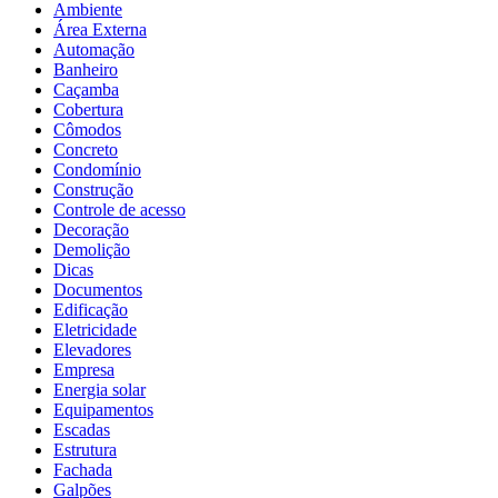
Ambiente
Área Externa
Automação
Banheiro
Caçamba
Cobertura
Cômodos
Concreto
Condomínio
Construção
Controle de acesso
Decoração
Demolição
Dicas
Documentos
Edificação
Eletricidade
Elevadores
Empresa
Energia solar
Equipamentos
Escadas
Estrutura
Fachada
Galpões