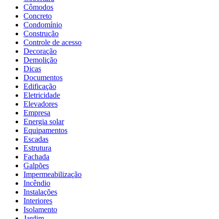
Cômodos
Concreto
Condomínio
Construção
Controle de acesso
Decoração
Demolição
Dicas
Documentos
Edificação
Eletricidade
Elevadores
Empresa
Energia solar
Equipamentos
Escadas
Estrutura
Fachada
Galpões
Impermeabilização
Incêndio
Instalações
Interiores
Isolamento
Jardim