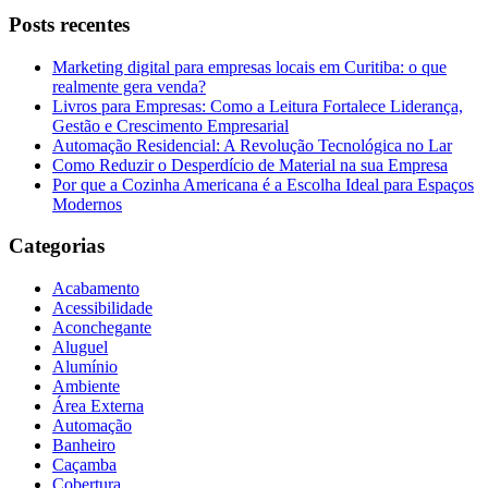
Posts recentes
Marketing digital para empresas locais em Curitiba: o que
realmente gera venda?
Livros para Empresas: Como a Leitura Fortalece Liderança,
Gestão e Crescimento Empresarial
Automação Residencial: A Revolução Tecnológica no Lar
Como Reduzir o Desperdício de Material na sua Empresa
Por que a Cozinha Americana é a Escolha Ideal para Espaços
Modernos
Categorias
Acabamento
Acessibilidade
Aconchegante
Aluguel
Alumínio
Ambiente
Área Externa
Automação
Banheiro
Caçamba
Cobertura