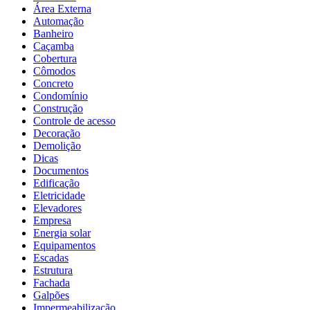
Área Externa
Automação
Banheiro
Caçamba
Cobertura
Cômodos
Concreto
Condomínio
Construção
Controle de acesso
Decoração
Demolição
Dicas
Documentos
Edificação
Eletricidade
Elevadores
Empresa
Energia solar
Equipamentos
Escadas
Estrutura
Fachada
Galpões
Impermeabilização