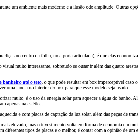
rante um ambiente mais moderno e a ilusão ode amplitude. Outras opçõe
adiças no centro da folha, uma porta articulada), é que elas economiz
isual muito interessante, sobretudo se ousar ir além das quatro arest
 banheiro até o teto
, o que pode resultar em box imperceptível caso o
ver uma janela no interior do box para que esse modelo seja usado.
orizar muito, é o uso da energia solar para aquecer a água do banho. 
am apenas na estética.
quecida e com placas de captação da luz solar, além das peças de trans
to mais elevado, mas o investimento volta em forma de economia em mu
m diferentes tipos de placas e o melhor, é contar com a opinião de um es