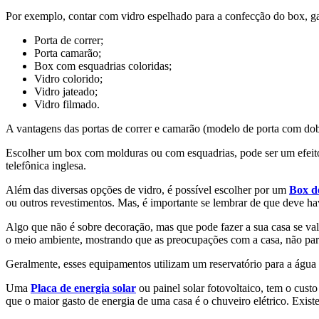
Por exemplo, contar com vidro espelhado para a confecção do box, ga
Porta de correr;
Porta camarão;
Box com esquadrias coloridas;
Vidro colorido;
Vidro jateado;
Vidro filmado.
A vantagens das portas de correr e camarão (modelo de porta com dobr
Escolher um box com molduras ou com esquadrias, pode ser um efeito v
telefônica inglesa.
Além das diversas opções de vidro, é possível escolher por um
Box de
ou outros revestimentos. Mas, é importante se lembrar de que deve ha
Algo que não é sobre decoração, mas que pode fazer a sua casa se val
o meio ambiente, mostrando que as preocupações com a casa, não par
Geralmente, esses equipamentos utilizam um reservatório para a água a
Uma
Placa de energia solar
ou painel solar fotovoltaico, tem o cus
que o maior gasto de energia de uma casa é o chuveiro elétrico. Existe