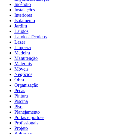
Incêndio
Instalações
Interiores
Isolamento
Jardim
Laudos
Laudos Técnicos
Lazer
Limpeza
Madeira
Manutenção
Materiais
Móveis
Negócios
Obra
Organização
Peças
Pintura
Piscina
Piso
Planejamento
Portas e portões
Profissionais
Projeto
Reformas