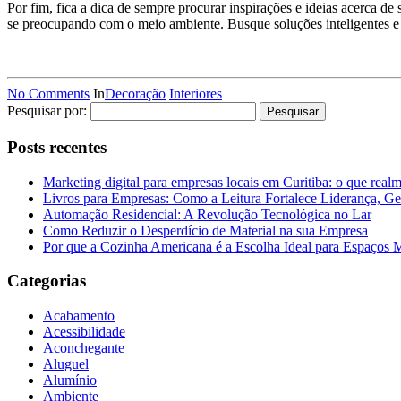
Por fim, fica a dica de sempre procurar inspirações e ideias acerca 
se preocupando com o meio ambiente. Busque soluções inteligentes e
No Comments
In
Decoração
Interiores
Pesquisar por:
Posts recentes
Marketing digital para empresas locais em Curitiba: o que real
Livros para Empresas: Como a Leitura Fortalece Liderança, Ge
Automação Residencial: A Revolução Tecnológica no Lar
Como Reduzir o Desperdício de Material na sua Empresa
Por que a Cozinha Americana é a Escolha Ideal para Espaços
Categorias
Acabamento
Acessibilidade
Aconchegante
Aluguel
Alumínio
Ambiente