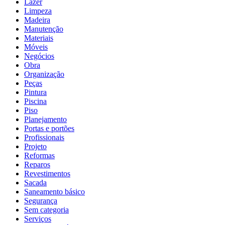
Lazer
Limpeza
Madeira
Manutenção
Materiais
Móveis
Negócios
Obra
Organização
Peças
Pintura
Piscina
Piso
Planejamento
Portas e portões
Profissionais
Projeto
Reformas
Reparos
Revestimentos
Sacada
Saneamento básico
Segurança
Sem categoria
Serviços