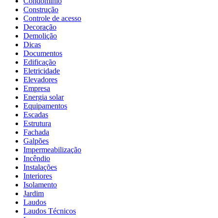
Condomínio
Construção
Controle de acesso
Decoração
Demolição
Dicas
Documentos
Edificação
Eletricidade
Elevadores
Empresa
Energia solar
Equipamentos
Escadas
Estrutura
Fachada
Galpões
Impermeabilização
Incêndio
Instalações
Interiores
Isolamento
Jardim
Laudos
Laudos Técnicos