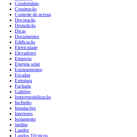
Condomínio
Construção
Controle de acesso
Decoração
Demolição
Dicas
Documentos
Edificação
Eletricidade
Elevadores
Empresa
Energia solar
Equipamentos
Escadas
Estrutura
Fachada
Galpões
Impermeabilização
Incêndio
Instalações
Interiores
Isolamento
Jardim
Laudos
Laudos Técnicos