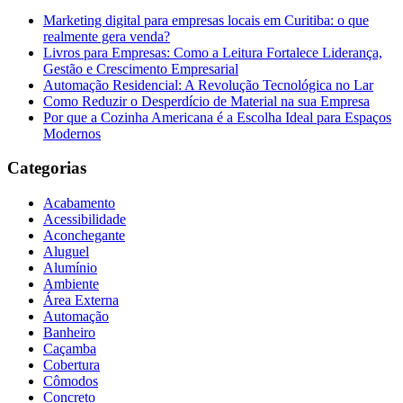
Marketing digital para empresas locais em Curitiba: o que
realmente gera venda?
Livros para Empresas: Como a Leitura Fortalece Liderança,
Gestão e Crescimento Empresarial
Automação Residencial: A Revolução Tecnológica no Lar
Como Reduzir o Desperdício de Material na sua Empresa
Por que a Cozinha Americana é a Escolha Ideal para Espaços
Modernos
Categorias
Acabamento
Acessibilidade
Aconchegante
Aluguel
Alumínio
Ambiente
Área Externa
Automação
Banheiro
Caçamba
Cobertura
Cômodos
Concreto