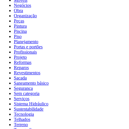
Móveis
Negócios
Obra
Organização
Peças
Pintura
Piscina
Piso
Planejamento
Portas e portões
Profissionais
Projeto
Reformas
Reparos
Revestimentos
Sacada
Saneamento básico
Segurança
Sem categoria
Serviços
Sistema Hidráulico
Sustentabilidade
Tecnologia
Telhados
Terreno