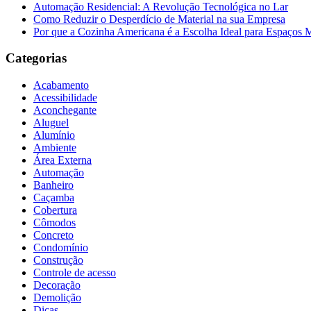
Automação Residencial: A Revolução Tecnológica no Lar
Como Reduzir o Desperdício de Material na sua Empresa
Por que a Cozinha Americana é a Escolha Ideal para Espaços
Categorias
Acabamento
Acessibilidade
Aconchegante
Aluguel
Alumínio
Ambiente
Área Externa
Automação
Banheiro
Caçamba
Cobertura
Cômodos
Concreto
Condomínio
Construção
Controle de acesso
Decoração
Demolição
Dicas