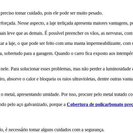
 preciso tomar cuidado, pois ele pode ser muito pesado.
eforçada. Nesse aspecto, a laje treliçada apresenta maiores vantagens, p
ais leve que as demais. É possível preencher os vãos, as nervuras, com 
ar a laje, o que pode ser feito com uma manta impermeabilizante, com r
ra, sobretudo para a garagem. Quando o carro fica exposto aos intempérie
 nele. Para solucionar esses problemas, mas não perder a luminosidade 
dro, absorve o calor e bloqueia os raios ultravioletas, dentre outras va
o metal, apresentando umidade. Por isso, procure pelo metal tratado co
hendo pelo aço galvanizado, porque a
Cobertura de policarbonato pre
ado, é necessário tomar alguns cuidados com a segurança.